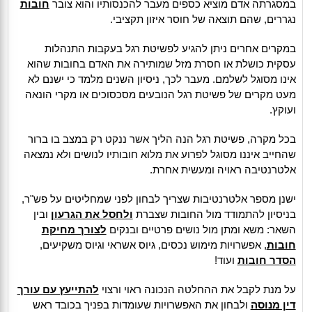
במסגרתה אדם מוציא כספים מעבר להכנסותיו והוא צובר
חובות
נגררים, שהם תוצאה של חוסר איזון תקציבי.
במקרים אחרים ניתן להגיע לפשיטת רגל בעקבות התנהלות
עסקית כושלת או חסרת מזל שמותירה את האדם בחובות שהוא
אינו מסוגל לשלמם. מעבר לכך, ניסיון השנים מלמד כי ישנם לא
מעט מקרים של פשיטת רגל הנובעים מסכסוכים או מקרי הונאה
ועוקץ.
בכל מקרה, פשיטת רגל הנה הליך אשר ננקט רק במצב בו ברור
שהחייב איננו מסוגל לפרוע את מלוא חובותיו לנושים ולא נמצאה
אלטרנטיבה ראויה ומעשית אחרת.
ישנן מספר אלטרנטיבות שצריך לבחון לפני שמחליטים על פש"ר,
בניסיון להתמודד מול החובות שצברת
ולחסל את הגרעון
ובין
השאר: משא ומתן מול נושים פרטיים ובנקים
לצורך מחיקת
חובות
, אפשרויות מימוש נכסים, גיוס אשראי וגיוס משקיעים,
הסדר חובות
ועוד!
על מנת לקבל את ההחלטה הנכונה ראוי ורצוי
להתייעץ עם עורך
דין מנוסה
ולבחון את האפשרויות שעומדות בפניך בכובד ראש