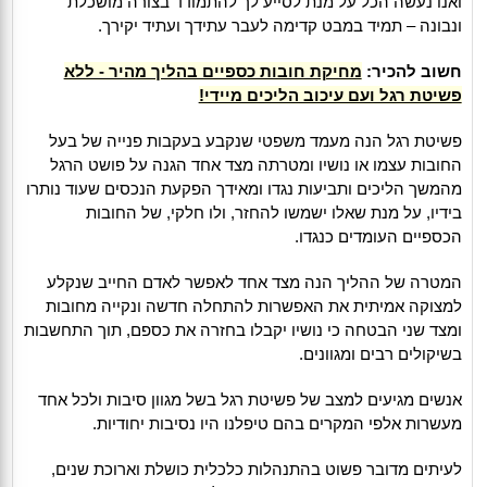
ואנו נעשה הכל על מנת לסייע לך להתמודד בצורה מושכלת
ונבונה – תמיד במבט קדימה לעבר עתידך ועתיד יקירך.
חשוב להכיר:
מחיקת חובות כספיים בהליך מהיר - ללא
פשיטת רגל ועם עיכוב הליכים מיידי!
פשיטת רגל הנה מעמד משפטי שנקבע בעקבות פנייה של בעל
החובות עצמו או נושיו ומטרתה מצד אחד הגנה על פושט הרגל
מהמשך הליכים ותביעות נגדו ומאידך הפקעת הנכסים שעוד נותרו
בידיו, על מנת שאלו ישמשו להחזר, ולו חלקי, של החובות
הכספיים העומדים כנגדו.
המטרה של ההליך הנה מצד אחד לאפשר לאדם החייב שנקלע
למצוקה אמיתית את האפשרות להתחלה חדשה ונקייה מחובות
ומצד שני הבטחה כי נושיו יקבלו בחזרה את כספם, תוך התחשבות
בשיקולים רבים ומגוונים.
אנשים מגיעים למצב של פשיטת רגל בשל מגוון סיבות ולכל אחד
מעשרות אלפי המקרים בהם טיפלנו היו נסיבות יחודיות.
לעיתים מדובר פשוט בהתנהלות כלכלית כושלת וארוכת שנים,