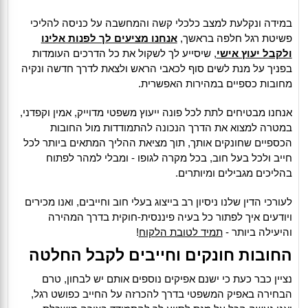
במידה ונקלעת למצב כלכלי קשה והמחשבה על כניסה להליכי
פשיטת רגל חלפה בראשך,
אנחנו מציעים לך לפנות אלינו
ולקבל יעוץ אישי
, שיסייע לך לשקול את כל הדרכים העומדות
בפניך על מנת לשים סוף לכאבי הראש ולצאת לדרך חדשה ונקיה
מחובות כספיים במהירות האפשרית.
אנחנו מבטיחים לתת לכל פונה ייעוץ משפטי מדוייק, אמין וקפדני,
במטרה למצוא את הדרך הנכונה להתמודדות מול החובות
הכספיים שחונקים אותך, תוך מציאת ההליך המתאים ביותר לכל
חייב ולכל בעל חוב, בכל מקרה לגופו - ומבלי למהר לפתוח
בהליכים מגבילים ומיותרים.
לעורכי הדין שלנו ניסיון רב בייצוג בעלי חוב וחייבים, ואנו מכירים
ויודעים איך לפתור כל בעיה פיננסית-חוקית בדרך המהירה
והיעילה ביותר -
תמיד לטובת הלקוח
!
החובות חונקים וחייבים לקבל החלטה
נציין כבר כעת כי ישנם אפיקים נוספים אותם יש לבחון, טרם
הבחירה באפיק המשפטי בדרך להכרזה על החייב כפושט רגל,