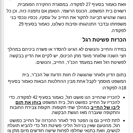
וזאת כאמור בסעיף 27 לפקודה. במסגרת החקירה הפומבית,
רשאים בית המשפט, הכונס הרשמי, הנאמן אם נתמנה כזה, וכן כל
נושה שהגיש תביעה לחקור את החייב על עסקיו, נכסיו ונכסי בני
משפחתו ובדבר התנהגותו וסיבות כשלונו, כאמור בסעיף 29
לפקודה.
הכרזת פשיטת רגל
במידה והחייב והנושים לא הגיעו להסדר או פשרה ביניהם במהלך
חצי השנה שלאחר מועד מתן הכינוס, יש לקיים את הדיון בבקשה
לפשיטת רגל וזאת במעמד הכנ"ר, החייב, והנושים.
בתום הדיון ולאחר שהוגשה לו חוות הדעת של הכנ"ר, בית
המשפט מוסמך לקבל אחת מבין ההחלטות הבאות כאמור בסעיף
18ה לפקודה:
להכריז שהחייב הנו פושט רגל, כאמור בסעיף 42 לפקודה. כדי
להכריז על החייב כפושט רגל, בית המשפט
בוחן את תום
ליבו של החייב
במהלך שתי תקופות: תקופת צבירת החובות
והתקופה שעברה מאז הגשת הבקשה.
לתת לחייב גם צו הפטר מיד לאחר ההכרזה על החייב כפושט
רגל, מהטעם שאין בניהול הליכי פשיטת רגל כדי להביא תועלת
לנושים, וזאת בתנאי שחלפו לפחות שישה חודשים מיום מתן צו