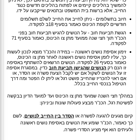
להמשיך בהליכים קיימים או לפתוח בהליכים חדשים כנגד
החייב, אלא ברשות בית המשפט ובתנאים שייקבעו על ידו.
חיוב בתשלומים - ניתן לחייב את החייב לשלם תשלומים
חודשיים לקופת הכינוס כאמור בסעיף 18ב לפקודה.
הגשת תביעות חוב - על הנושים להגיש תביעות חוב בפני
הכנ"ר תוך חצי שנה ממועד מתן צו הכינוס, כאמור בסעיף 71
לפקודה.
זימון אסיפת נושים ראשונה – במידה והכנ"ר מוצא לנכון לעשות
כך, עליו לזמן אסיפת נושים ראשונה לאחר מתן צו הכינוס,
כאמור בסעיף 26 לפקודה. הנושים הרשאים להשתתף באסיפה
זו הנם רק
הנושים שהגישו תביעת חוב
כדין. במסגרת אסיפה
זו על הנושים לשקול אם יש לקבל הצעת פשרה או הסדר, או
אם ראוי להכריז שהחייב פושט רגל או ליתן לו הפטר ומה דרך
הטיפול בנכסי החייב בכלל.
במהלך חצי השנה שמועד מתן צו הכינוס ועד למועד הדיון בבקשה
לפשיטת רגל, הכנ"ר מבצע פעולות שונות וביניהן:
קיום מגעים להגעה לפשרה או
הסדר בין החייב לנושים
. לשם
כך כאמור, הכנ"ר שומע את הנושים באסיפת נושים ראשונה
ולעיתים הוא אף מציע הסדרי פשרה.