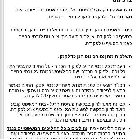
משהוגשה הבקשה לפשיטת רגל בית המשפט בוחן אותה ואת
תגובת הכנ"ר לבקשה ומקבל החלטה לגביה.
בית המשפט מוסמך, בין היתר, להורות על דחיית הבקשה כאמור
בסעיף 14 לפקודה, או להורות על מתן צו כינוס לנכסי החייב
כאמור בסעיף 6 לפקודה.
השלכות מתן צו הכינוס הנן כדלקמן:
העברת כל נכסי החייב לפיקוח הכנ"ר - על החייב להעביר את
כל נכסיו לפיקוח הכנ"ר, שהופך לשמש ככונס על נכסי החייב
עד למינוי נאמן על הנכסים.
הכנ"ר רשאי גם למנות מנהל מיוחד לנכסי ועסקי החייב כאמור
בסעיף לפקודה, במידה והוא ראה שטיב נכסיו ועסקיו או טובת
הנושים מצריכים מינוי כזה, כאמור בסעיף 23 לפקודה.
קביעת מועד לדיון בבקשת פשיטת הרגל - בית המשפט קובע
מועד לדיון בבקשה לפשיטת רגל, כאמור בסעיף 18א לפקודה.
הדיון בבקשה צריך להתקיים תוך חצי שנה ממועד מתן צו
הכינוס ובמעמד החייב,
הנושים
והכנ"ר,
עיכוב הליכים - ניתן
צו לעיכוב כל ההליכים המשפטיים כנגד
החייב
, לרבות הליכי הוצל"פ, כאמור בסעיף 20 לפקודה וזאת
כדי שלא יחול מירוץ תביעות בין הנושים. בהתאם לכך, לא ניתן