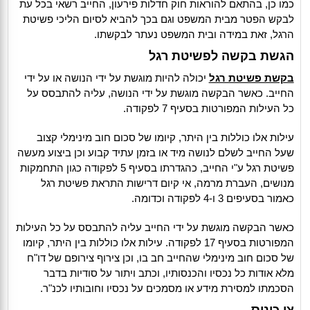
כמו כן, בהתאם להוראות חוק חדלות פירעון, החייב רשאי בכל עת
לבקש הפטר מבית המשפט וגם בכך להביא לסיום הליכי פשיטת
הרגל, זאת במידה ובית המשפט נעתר לבקשתו.
הגשת בקשה לפשיטת רגל
בקשת פשיטת רגל
יכולה להיות מוגשת על ידי הנושה או על ידי
החייב. כאשר הבקשה מוגשת על ידי הנושה, עליה להתבסס על
כל העילות המפורטות בסעיף 7 לפקודה.
עילות אלו כוללות בין היתר, קיומו של סכום חוב מינימלי קצוב
שעל החייב לשלם לנושה מיד או בזמן עתיד קבוע וכן ביצוע מעשה
פשיטת רגל ע"י החייב, כהגדרתו בסעיף 5 לפקודה כגון התחמקות
מנושים, העברת מרמה, אי קיום דרישות התראת פשיטת רגל
כאמור בסעיפים 3 ו-4 לפקודה וכדומה.
כאשר הבקשה מוגשת על ידי החייב עליה להתבסס על כל העילות
המפורטות בסעיף 17 לפקודה. עילות אלו כוללות בין היתר, קיומו
של סכום חוב מינימלי שהחייב חב בו, וכן צירוף צירופם של דו"ח
מלא אודות כל נכסיו והכנסותיו, וכתב ויתור על סודיות בדבר
הסכמתו למסירת מידע או מסמכים על נכסיו וחובותיו לכנ"ר.
צו כינוס