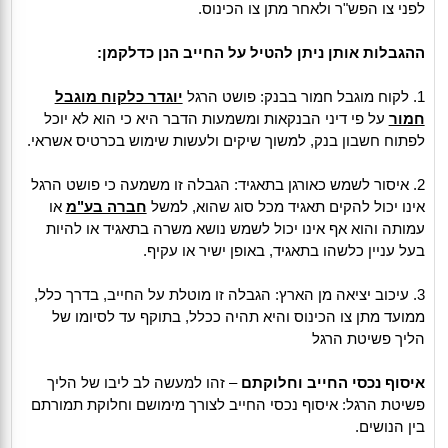
לפני צו הפש"ר ולאחר מתן צו הכינוס.
ההגבלות אותן ניתן להטיל על החייב הנן כדלקמן:
1. לקוח מוגבל חמור בבנק: פושט הרגל
יוגדר כלקוח מוגבל
חמור
על פי דיני הבנקאות ומשמעות הדבר היא כי הוא לא יוכל
לפתוח חשבון בנק, למשוך שיקים ולעשות שימוש בכרטיס אשראי.
2. איסור לשמש כאורגן בתאגיד: הגבלה זו משמעה כי פושט הרגל
אינו יכול להקים תאגיד מכל סוג שהוא, למשל
חברה בע"מ
או
עמותה והוא אף אינו יכול לשמש נושא משרה בתאגיד או להיות
בעל עניין כלשהו בתאגיד, באופן ישיר או עקיף.
3. עיכוב יציאה מן הארץ: הגבלה זו מוטלת על החייב, בדרך כלל,
ממועד מתן צו הכינוס והיא תהיה ככלל, בתוקף עד לסיומו של
הליך פשיטת הרגל
איסוף נכסי החייב וחלוקתם
– זהו למעשה לב ליבו של הליך
פשיטת הרגל: איסוף נכסי החייב לצורך מימושם וחלוקת תמורתם
בין הנושים.