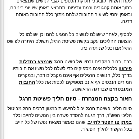
עקרון השוויון קובע כי חלוקת הכספים לגבי הנושים שנמצאים
בתוך אותה קטגוריה ורמת עדיפות, תתבצע באופן שיוויוני ביניהם,
ובאופן יחסי לשיעור החובות שלהם מתוך כלל החובות באותה
דרגה.
לבסוף, לאחר שישולם לנושים כל המגיע להם וכן ישולמו כל
הוצאות ההליכים עקב בקשת פשיטת הרגל, תשולם היתרה לפושט
הרגל אם וככל שנותרה כזו.
ברם, ברוב המקרים נכסיו של פושט הרגל
שנמצא בחדלות
פירעון
כלכלית אינם מספיקים כדי לשלם לכל נושיו את חובותיו.
בדרך כלל, הנושים הרגילים אף אינם מקבלים דבר, ובמקרים
חמורים הנכסים אף אינם מספיקים לכסות את כלל
החובות
המובטחים
שבדרגה הראשונה.
האור בקצה המנהרה - סיום הליך פשיטת הרגל
סיום הליכי פשיטת הרגל יכול להיעשות במגוון דרכים החל מביטול
הליכי הפש"ר, דרך הגעה להסדר פשרה בין הנושים לחייב וכלה
במתן צו הפטר לחייב
, שהנו כאמור משאת נפשו של כל חייב
בכל הקשור להליך הפש"ר.