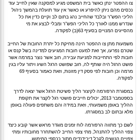
צו ההפטר ינתן כאשר בית המשפט מגיע למסקנה שאין לחייב עוד
נכסים מהם ניתן להיפרע או כאשר אין עוד תועלת בהמשך ניהול
הליכי הפש"ר ובלבד שהחייב נהג בתום לב וקיים כדין את כל
שנדרש ממנו לאורך כל הליכי הפש"ר ומבלי לבצע את מי
מהסייגים המנויים בסעיף 63(ב) לפקודה.
משמעות מתן צו ההפטר הינה מחיקת כל יתרת החובות של החייב
שטרם נפרעו, אך זאת למעט חובות המגיעים למדינה בשל קנס או
חובות לפי התחייבות למניעת עבירה, חוב אשר נוצר במרמה אשר
פושט הרגל היה שותף לה, חוב שפושט הרגל השיג ויתור עליו בגין
מרמה וכן חובות לפי פסק דין מזונות, וזאת כאמור בסעיף 69
לפקודה.
במסגרת הרפורמה לקיצור הליך פשיטת הרגל אשר יצאה לדרך
בספטמבר 2013, יכולים חייבים פושטי רגל לקצר את תקופת
ההליך באופן משמעותי, וזאת במידה והם משתפים פעולה באופן
מלא ובתום לב במסגרתו.
לשם כך מתווה הרפורמה לוח זמנים מוגדר מראש אשר קובע כיצד
צפוי ההליך להתנהל, מתי צפוי החייב להשתחרר מחובותיו ומתי
צפויים הנושים לקבל דיבידנדים מתוך ככספי המימוש.