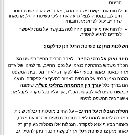
הכינוס.
לדחות את בקשת פשיטת הרגל, מאחר שהיא הוגשה בחוסר
תום לב, במטרה לנצל לרעה את הליכי פשיטת הרגל, או מאחר
שהחייב יכול לפרוע את חובותיו.
לדחות את מועד מתן ההחלטה בבקשה על מנת לאפשר
לצדדים להגיע להסדר.
השלכות מתן צו פשיטת הרגל הנן כדלקמן:
מינוי נאמן על נכסי החייב
- לאחר הכרזת החייב כפושט רגל
הכנ"ר משמש בהתחלה כנאמן על נכסי החייב, עד למינוי של אדם
אחר כנאמן, כאמור בסעיף 44 לפקודה. לאחר מכן, בית המשפט
ממנה נאמן פרטי על הנכסים כאמור בסעיף 45 לפקודה. הנאמן
הנו בדרך כלל
עורך דין המתמחה בהליכי פש"ר
, שימונה
לבקשת נושים ו/או לבקשת הכנ"ר, אך עליו בכל מקרה לקבל את
אישור בית המשפט למינויו.
הטלת הגבלות על החייב
– על החייב מוטלות הגבלות שונות
במטרה למנוע לממנו ליצור
חובות חדשים
ולהרע את מצבו,
כאמור בסעיף 42א לפקודה. הגבלות אלו מוטלות בעיקרון רק
לאחר מתן
צו פשיטת רגל
, אך לבקשת הכנ"ר ניתן להטילן גם