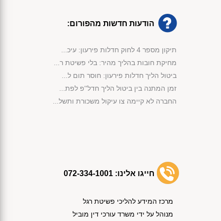
הודעות חדשות מהפורום:
תיקון מספר 4 לחוק חדלות פירעון: עיכ...
מחיקת חובות בהליך מהיר: בלי פשיטת ר...
ביטול הליך חדלות פירעון: חוסר תום ל...
זמן המתנה בין ביטול הליך חדל''פ לפת...
החברה לא קיימה צו עיקול משכורת ותשל...
מימוש נכסי קופת הנשייה לפי החוק...
פירעון חובות באמצעות שימוש בכספי קו...
אישור תוכנית שיקום לחברת בניה לצורך...
קנה ג'יפ חדש והליך חדלות הפירעון בו...
אישור הסדר הנושים לפי סעיף 87 לחוק ...
חייגו אלינו:
072-334-1001
אי תשלום חוב מזונות הוביל לביטול הל...
הפטר תוך שנה וחצי למרות התנגדות הנא...
מרכז המידע להליכי פשיטת רגל
התנהלות בחוסר תום לב הובילה לביטול ...
מנוהל על ידי משרד עורכי דין מוביל
נפתח לך תיק הוצאה לפועל לאחר שקיבלת...