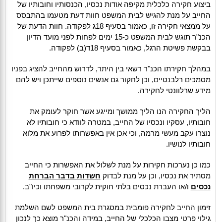
ביצוע חקירה כלכלית מקיפה אודות נכסיו, הכנסותיו וחובותיו של
החייב על מנת להגיש לבית המשפט חוות דעת מטעמו בהתבסס
על ממצאי חקירה זו, כאמור בסעיף 18ג לפקודה. חוות הדעת של
הכנ"ר תוגש לבית המשפט כ-15 ימים לפחות לפני מועד הדיון
בבקשת פשיטת הרגל, כאמור בסעיף 18ד(ב) לפקודה.
במהלך חקירתו הכנ"ר רשאי בין היתר, לדרוש מהחייב להציג בפניו
מסמכים רלבנטיים, וכן לחקור גם אנשים נוספים שייתכן ויש להם
מידע שרלוונטי לחקירה.
הליך החקירה הנו הליך ממושך ומייגע אשר חוקר לעומק את
חובותיו, עסקיו ונכסיו של החייב, במטרה לוודא כי חובותיו לא
נוצרו עקב מעשי מרמה, וכי אכן אין באפשרותו לפרוע את מלוא
חובותיו לנושיו.
כמו כן נערכות חקירות על מנת לשלול את האפשרות כי החייב
מסתיר את נכסיו, וכן על מנת לבדוק
חשדות בדבר הברחת
נכסים
ו/או העברת נכסים בלתי חוקית לקרובי משפחתו וכיו"ב.
זימון החייב לחקירה פומבית במסגרת בית המשפט לשם השלמת
גילוי פרטי מצבו הכלכלי של החייב, במידה והכנ"ר מוצא כך לנכון