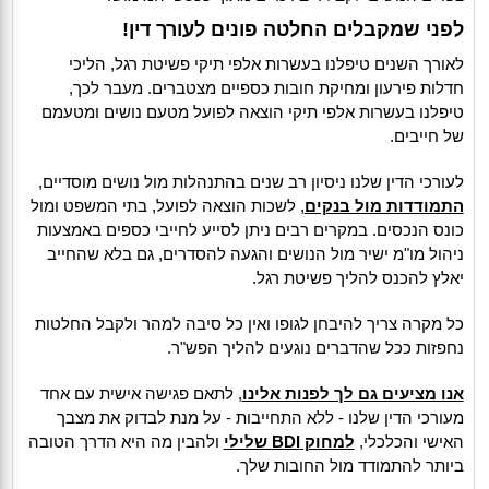
לפני שמקבלים החלטה פונים לעורך דין!
לאורך השנים טיפלנו בעשרות אלפי תיקי פשיטת רגל, הליכי
חדלות פירעון ומחיקת חובות כספיים מצטברים. מעבר לכך,
טיפלנו בעשרות אלפי תיקי הוצאה לפועל מטעם נושים ומטעמם
של חייבים.
לעורכי הדין שלנו ניסיון רב שנים בהתנהלות מול נושים מוסדיים,
התמודדות מול בנקים
, לשכות הוצאה לפועל, בתי המשפט ומול
כונס הנכסים. במקרים רבים ניתן לסייע לחייבי כספים באמצעות
ניהול מו"מ ישיר מול הנושים והגעה להסדרים, גם בלא שהחייב
יאלץ להכנס להליך פשיטת רגל.
כל מקרה צריך להיבחן לגופו ואין כל סיבה למהר ולקבל החלטות
נחפזות ככל שהדברים נוגעים להליך הפש"ר.
אנו מציעים גם לך לפנות אלינו
, לתאם פגישה אישית עם אחד
מעורכי הדין שלנו - ללא התחייבות - על מנת לבדוק את מצבך
האישי והכלכלי,
למחוק BDI שלילי
ולהבין מה היא הדרך הטובה
ביותר להתמודד מול החובות שלך.