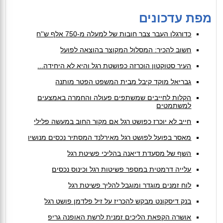
מפת עדכונים
כדורגלן העבר צבר חובות של למעלה מ-750 אלף ש''ח
חשוב להכיר: המסלול המקוצר בהוצאה לפועל
העיר סטוקטון הוכרזה כפושטת רגל והיא לא היחידה...
גבריאל מוקד קיבל מבית המשפט הפטר מותנה
הקלות לחייבים שמשתפים פעולה והחמרה באמצעים
למשתמטים
חייב לא יוכרז כפושט רגל אם מקור החוב במעשה פלילי
מאסר בפועל לפושט רגל מאירלנד המסתיר נכסים מנושיו
השף של מסעדת דיאנה בהליכי פשיטת רגל
עלייה דרמטית במספר פשיטות רגל וכינוס נכסים
לוח זמנים מוגדר ומוגבל להליך פשיטת רגל
בנק דיסקונט מבקש להכריז על זיל פלדמן פושט רגל
אושרה הקפאת הליכים זמנית לרשת האופנה גריפ