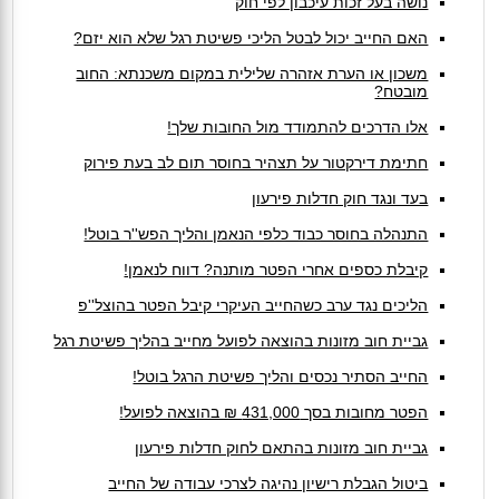
נושה בעל זכות עיכבון לפי חוק
האם החייב יכול לבטל הליכי פשיטת רגל שלא הוא יזם?
משכון או הערת אזהרה שלילית במקום משכנתא: החוב
מובטח?
אלו הדרכים להתמודד מול החובות שלך!
חתימת דירקטור על תצהיר בחוסר תום לב בעת פירוק
בעד ונגד חוק חדלות פירעון
התנהלה בחוסר כבוד כלפי הנאמן והליך הפש''ר בוטל!
קיבלת כספים אחרי הפטר מותנה? דווח לנאמן!
הליכים נגד ערב כשהחייב העיקרי קיבל הפטר בהוצל''פ
גביית חוב מזונות בהוצאה לפועל מחייב בהליך פשיטת רגל
החייב הסתיר נכסים והליך פשיטת הרגל בוטל!
הפטר מחובות בסך 431,000 ₪ בהוצאה לפועל!
גביית חוב מזונות בהתאם לחוק חדלות פירעון
ביטול הגבלת רישיון נהיגה לצרכי עבודה של החייב