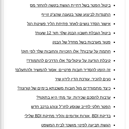
ביטול הפטר בשל דחיית הגשת בקשה להחזר מס
התנגדות לביצוע שטר בטענה שהצ'ק זוייף
אישור הסדר נושים לאחר פתיחת הליך פשיטת רגל
ביטול הגבלת חשבון הבנק שלך תוך 12 שעות!
פטור מערבות בשל מחדל של הבנק
חתמת על ערבות? אלו הזכויות והחובות שלך לפי חוק!
קיבלת הודעה על עיקולים? אלו הדרכים להתמודד!
זה הזמן להסדיר חובות פרטיים: אסור להמשיך ולהתעלם!
נעים להכיר: עורכת הדין לירון שיר
כיצד מתמודדים מול חובות משכנתא בימים של קורונה?
ערבות להסכם שכירות: עד מתי היא בתוקף?
הפטר חלקי לחייב שנוסע לחו''ל ונוהג ברכב חדש
בדיקת BDI, אורות אדומים והליך מחיקת BDI שלילי
הגשת תביעה לפינוי מושכר לבית המשפט