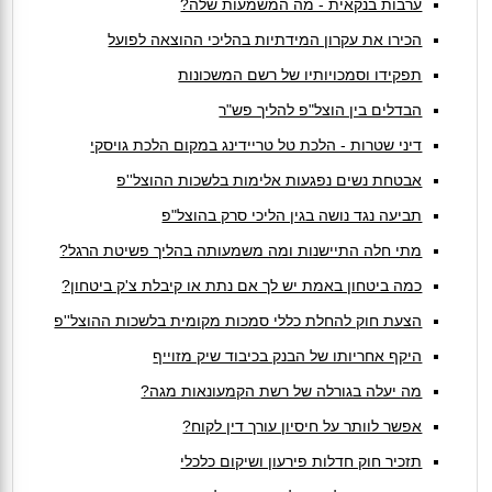
ערבות בנקאית - מה המשמעות שלה?
הכירו את עקרון המידתיות בהליכי ההוצאה לפועל
תפקידו וסמכויותיו של רשם המשכונות
הבדלים בין הוצל"פ להליך פש"ר
דיני שטרות - הלכת טל טריידינג במקום הלכת גויסקי
אבטחת נשים נפגעות אלימות בלשכות ההוצל''פ
תביעה נגד נושה בגין הליכי סרק בהוצל"פ
מתי חלה התיישנות ומה משמעותה בהליך פשיטת הרגל?
כמה ביטחון באמת יש לך אם נתת או קיבלת צ'ק ביטחון?
הצעת חוק להחלת כללי סמכות מקומית בלשכות ההוצל''פ
היקף אחריותו של הבנק בכיבוד שיק מזוייף
מה יעלה בגורלה של רשת הקמעונאות מגה?
אפשר לוותר על חיסיון עורך דין לקוח?
תזכיר חוק חדלות פירעון ושיקום כלכלי