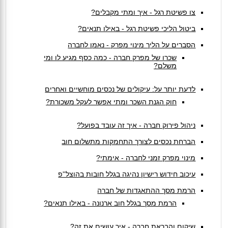
צו פשיטת רגל - איך ומתי מקבלים?
ביטול הליכי פשיטת רגל - באילו תנאים?
הסברים על הליך מינוי מפרק - נאמן לחברה
שכרו של מפרק חברה - כמה כסף מגיע לו ומי
משלם?
לדעת יותר על: עיקולים של נכסים מוחשיים ואחרים
חוק הגנת השכר ומתי אפשר לעקל משכורת?
ניהול פירוק חברה - איך זה עובד בפועל?
הברחת נכסים לצורך התחמקות מתשלום חוב
מינוי מפרק זמני לחברה - אימתי?
עיכוב חידוש רישיון נהיגה בגלל חובות בהוצל''פ
הרמת מסך ההתאגדות של חברה
הרמת מסך בגלל חוב ארנונה - באילו תנאים?
שיקום והבראת חברה - איך עושים את זה?