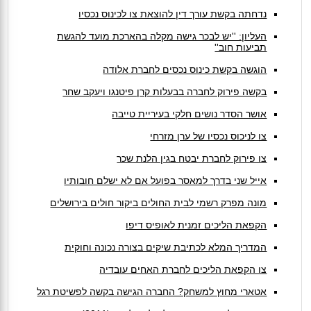
נדחתה בקשת עורך דין להוצאת צו לכינוס נכסיו
העליון: ''יש לבכר גישה מקלה בהארכת מועד להגשת
תביעות חוב''
הוגשה בקשת כינוס נכסים לחברת אלודה
בקשה פירוק לחברה בבעלות קרן פיטנגו ויעקב שחר
אושר הסדר נושים חלקי בעיריית טייבה
צו לניכוס נכסיו של ערן מזרחי
צו פירוק לחברת יבטח בגין הלנת שכר
אייל שני בדרך למאסר בפועל אם לא ישלם חובותיו
מונה מפרק רשמי לבית החולים ביקור חולים בירושלים
הקפאת הליכים זמנית לאופיס דיפו
המדריך המלא לכתיבת שיקים בצורה נכונה וחוקית
צו הקפאת הליכים לחברת האחים עובדיה
אטארי מחוץ למשחק? החברה הגישה בקשה לפשיטת רגל