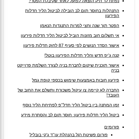
נפתח לך תיק הוצאה לפועל לאחר שקיבלת הפטר?
התנהלות בחוסר תום לב הובילה לביטול הליך חדלות
הפירעון
הפטר תוך שנה וחצי למרות התנגדות הנאמן
אי תשלום חוב מזונות הוביל לביטול הליך חדלות פירעון
אישור הסדר הנושים לפי סעיף 87 לחוק חדלות פירעון
קנה ג'יפ חדש והליך חדלות הפירעון בוטל!
אישור תוכנית שיקום לחברת בניה לצורך השלמת פרוייקט
בניה
פירעון חובות באמצעות שימוש בכספי קופת גמל
החברה לא קיימה צו עיקול משכורת ותשלם את החוב של
העובד!
זמן המתנה בין ביטול הליך חדל''פ לפתיחת הליך נוסף
ביטול הליך חדלות פירעון: חוסר תום לב והסתרת מידע
פורומים
פורום פשיטת רגל בהנהלת עו''ד ג'קי בובליל