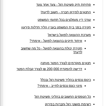
פתיחת תיק פשיטת רגל - צעד אחר צעד
התנאים לפירוק חברה - חשוב לדעת!
עורכי דין מומלצים בכל תחומי המשפט
חקירה בפני בית המשפט בעניין הליך חדלות פירעון
מערכת ההוצאה לפועל בישראל
איחוד תיקים בהוצאה לפועל - אימתי?
חקירת יכולת בהוצאה לפועל - כל מה שחשוב
לדעת!
תנאים מוקדמים לצורך הפטר מותנה
דרישה להפקדת 200,000 ₪ לצורך קבלת הפטר
כינוס נכסים בהליך פשיטת רגל ובכלל
מינוי כונס נכסים לחייב - אימתי?
כל הטפסים החשובים בהליכי פשיטת רגל
רשימת פושטי רגל וחברות בפירוק