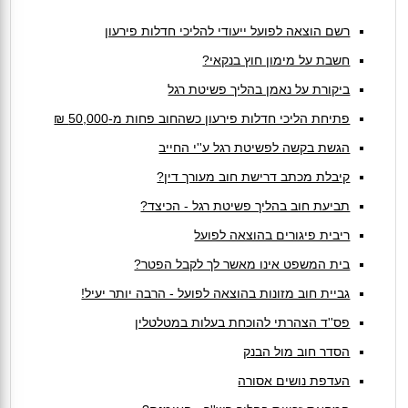
רשם הוצאה לפועל ייעודי להליכי חדלות פירעון
חשבת על מימון חוץ בנקאי?
ביקורת על נאמן בהליך פשיטת רגל
פתיחת הליכי חדלות פירעון כשהחוב פחות מ-50,000 ₪
הגשת בקשה לפשיטת רגל ע''י החייב
קיבלת מכתב דרישת חוב מעורך דין?
תביעת חוב בהליך פשיטת רגל - הכיצד?
ריבית פיגורים בהוצאה לפועל
בית המשפט אינו מאשר לך לקבל הפטר?
גביית חוב מזונות בהוצאה לפועל - הרבה יותר יעיל!
פס''ד הצהרתי להוכחת בעלות במטלטלין
הסדר חוב מול הבנק
העדפת נושים אסורה