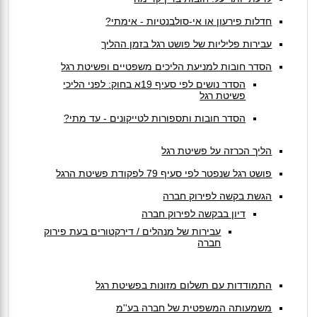
חדלות פירעון או אי-סולבנטיות - אימתי?
עבירות פליליות של פושט רגל בזמן ההליך
הסדר חובות למניעת הליכים משפטיים ופשיטת רגל
הסדר נושים לפי סעיף 19א בחוק: לפני הליכי
פשיטת רגל
הסדר חובות ותספורות לטייקונים - עד מתי?
הליך הכרזה על פשיטת רגל
פושט רגל שנפטר לפי סעיף 79 לפקודת פשיטת הרגל
הגשת בקשה לפירוק חברה
דיון בבקשה לפירוק חברה
עבירות של מנהלים / דירקטורים בעת פירוק
חברה
התמודדות עם תשלום מזונות בפשיטת רגל
משמעותה המשפטית של חברה בע''מ