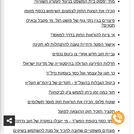
מתי יפסוק בית המשפט בניגוד לעקרון השוויון?
הכירו את הצעת החוק לצמצום השימוש בכסף מזומן
פיצויים בגין נזקי גוף של פושט רגל: מי מקבל ובאילו
תנאים?
אי ציות להוראות החוק בדרך למאסר!
אישור הפטר ודחיית טענה להתנהלות לא תקינה
גביית חוב חדש אחרי צו כינוס נכסים
חדלות הפירעון הגדולה בהיסטוריה של מדינת ישראל!
כך תגן על עצמך ועל כסך בעסקת נדל''ן!
ביטול הגבלות בהוצל''פ - תקדים של ביהמ''ש העליון
תוך כמה זמן ניתן לממש צ'ק לביטחון?
שוטף פלוס: הכירו את הוראות חוק מוסר תשלומים
תקציר תזכיר חוק ההוצאה לפועל
נותר כסף בקופת הפש''ר - מי יקבלו במקרה של חוב נדחה?
מונחים משפטיים שחובה להכיר על מנת להשתמש בשיקים