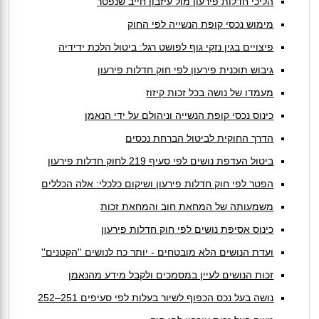
הליכי חדלות פירעון מול עיזבון חייב שנפטר
מימוש נכסי קופת הנשייה לפי החוק
פיצויים בגין נזקי גוף לפושט רגל: ביטול הלכת ידידיה
גיבוש תוכנית פירעון לפי חוק חדלות פירעון
מעמדו של נושה בכל זכות קיזוז
כינוס נכסי קופת הנשייה וניהולם על ידי הנאמן
הדרך החוקית לביטול הברחת נכסים
ביטול העדפת נושים לפי סעיף 219 לחוק חדלות פירעון
הפטר לפי חוק חדלות פירעון ושיקום כלכלי: אלה הכללים
משמעותה של המחאת חוב והמחאת זכות
כינוס אסיפת נושים לפי חוק חדלות פירעון
ועדת הנושים הלא מובטחים - יותר כח לנושים ''הקטנים''
זכות הנושים לעיין במסמכים ולקבל מידע מהנאמן
נושה בעל נכס הכפוף לשיור בעלות לפי סעיפים 251–252