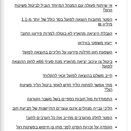
אי שיתוף פעולה עם המנהל המיוחד הוביל לביטול פשיטת
הרגל!
הפטר מחובות הוצאה לפועל בסך כולל של יותר מ-1.1
מיליון ₪
הגבלת היציאה מהארץ לא בוטלה למרות פירעון החוב!
ייעוץ משפטי בווידאו
השפעת חוק חדלות פירעון על הליכים בהוצאה לפועל
ביטול צו עיכוב יציאה מהארץ מכח סעיף 66א לחוק ההוצאה
לפועל
חייב משלם בהוצאה לפועל זכאי להקלות!
מתי אפשר לפתוח הליך חדש לאחר ביטול הליך פשיטת
רגל?
התמודדות מול חובות כספיים בשל משבר הקורונה
הליכי גבייה מנהלים אינם עוצרים התיישנות של תביעת חוב
הפטר לחלק מהערבים מחייב את כל הערבים לחוב!
הקפדה על זכויות הפרט לפני מתן צו חיפוש בפשיטת רגל