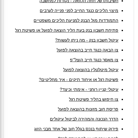
חשיבותו של חוזה הלוואה - נקודות למחשבה
מיצוי הליכים כנגד החייב לפני פנייה לערבים
התמודדות מול הבנק למניעת הליכים משפטיים
פתיחת חשבון בנק בעת הליך הוצאה לפועל או פשיטת רגל
עיקול חשבון בנק - מה ניתן לעשות?
צו הבאה כנגד חייב בהוצאה לפועל
צו מאסר כנגד חייב הוצל''פ
עיקול מיטלטלין בהוצאה לפועל
פשיטת רגל או איחוד תיקים - איך מחליטים?
עיקולי קניין רוחני - אימתי וכיצד?
צו חיפוש בהליך פשיטת רגל
פריסת חוב מזונות בהוצאה לפועל
הדרך הנכונה והמהירה לביטול עיקולים
פירוק שיתוף בנכס בגלל חוב של אחד מבני הזוג