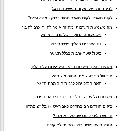
לדעת יותר על: פקודת פשיטת הרגל
לקוח מוגבל ולקוח מוגבל חמור בבנק - מה עושים?
מה משמעות הערבות ומה זה אומר להיות ערב לחוב?
משמעותה החוקית של ערבות אוואל
גם הערבים בהליך פשיטת רגל...
ביטול שטר ערבות בגלל הטעיה
פגמים בהליך פשיטת הרגל והשפעתם על ההליך
חוב של בני זוג - מתי החוב משותף?
האם הבנק יכול לגבות חוב מבת הזוג?
פשיטת רגל שניה - הליך פש''ר שני לאדם פרטי
צ'קים חוזרים הם בהחלט כאב ראש - אבל יש פתרון!
חידוש הליכי כינוס שבוטל - אימתי?
הגבלות על פושט רגל - החיים לא קלים...