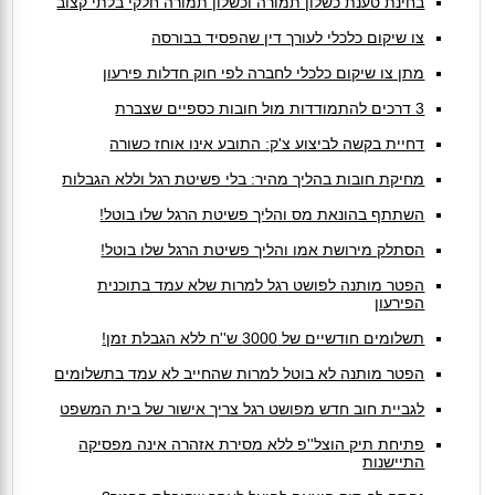
בחינת טענת כשלון תמורה וכשלון תמורה חלקי בלתי קצוב
צו שיקום כלכלי לעורך דין שהפסיד בבורסה
מתן צו שיקום כלכלי לחברה לפי חוק חדלות פירעון
3 דרכים להתמודדות מול חובות כספיים שצברת
דחיית בקשה לביצוע צ'ק: התובע אינו אוחז כשורה
מחיקת חובות בהליך מהיר: בלי פשיטת רגל וללא הגבלות
השתתף בהונאת מס והליך פשיטת הרגל שלו בוטל!
הסתלק מירושת אמו והליך פשיטת הרגל שלו בוטל!
הפטר מותנה לפושט רגל למרות שלא עמד בתוכנית
הפירעון
תשלומים חודשיים של 3000 ש''ח ללא הגבלת זמן!
הפטר מותנה לא בוטל למרות שהחייב לא עמד בתשלומים
לגביית חוב חדש מפושט רגל צריך אישור של בית המשפט
פתיחת תיק הוצל''פ ללא מסירת אזהרה אינה מפסיקה
התיישנות