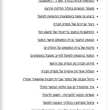
המחאת זכויות בהליך פש''ר - האומנם?
מעמד הנושים בהליך חדלות פירעון
ביצוע צו עשה באמצעות ההוצאה לפועל
ניגוד עניינים של מפרק חברה
התחשבות במצב בריאותי של פושט רגל
הנאמן התנגד ובית המשפט אישר הפטר
פיקוח של בית המשפט על ההליכים
הפטר בהוצאה לפועל לחייב מוגבל באמצעים
פירוק חברה מן הצדק ומן היושר
הטלת אחריות אישית על מפרק חברה
ניהול עזבונו של נפטר וגביית חובות שהשאיר אחריו
איך מתמודדים עם הלחץ הנפשי הזה?
אשראי בנקאי לחברות - חשוב לדעת!
עיקול מקרקעין בהליכי הוצאה לפועל