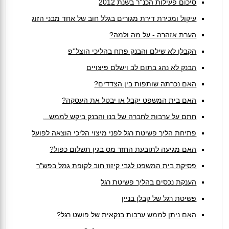
סיכום פעילות הכנ''ר בשנת 2012
עיקול ומכירת דירת מגורים בגלל חוב של אחד מבני הזוג
הערת אזהרה - על מה ולמה?
הקבלן לא שילם והבנק פתח בהליכי הוצל''פ
הבנק לא נהג בתום לב וישלם פיצויים
האם נכרתה שותפות בין הצדדים?
האם בית המשפט יקבל או יבטל את העסקה?
חתם על ערבות לחברה של בנו והבנק ביקש לממש...
פתיחת הליך פשיטת רגל לפני מיצוי הליכי הוצאה לפועל
האם מגיעה לתובעת החזר מס בגין תשלום כפול?
פסיקת בית המשפט לגבי קיזוז חוב לקופת גמל בפש"ר
הענקת נכסים בהליך פשיטת רגל
פשיטת רגל של קבלן בניין
האם ניתן לממש ערבות בנקאית של פושט רגל?