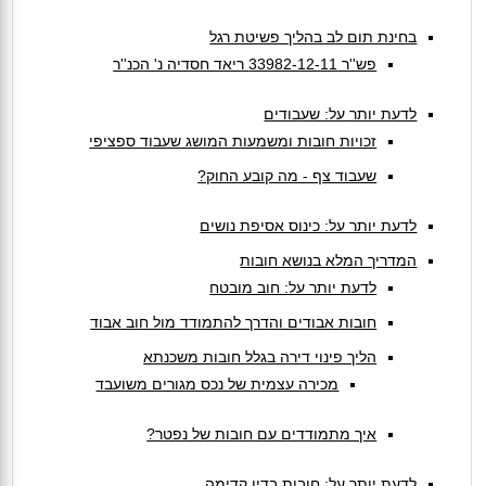
בחינת תום לב בהליך פשיטת רגל
פש''ר 33982-12-11 ריאד חסדיה נ' הכנ''ר
לדעת יותר על: שעבודים
זכויות חובות ומשמעות המושג שעבוד ספציפי
שעבוד צף - מה קובע החוק?
לדעת יותר על: כינוס אסיפת נושים
המדריך המלא בנושא חובות
לדעת יותר על: חוב מובטח
חובות אבודים והדרך להתמודד מול חוב אבוד
הליך פינוי דירה בגלל חובות משכנתא
מכירה עצמית של נכס מגורים משועבד
איך מתמודדים עם חובות של נפטר?
לדעת יותר על: חובות בדין קדימה