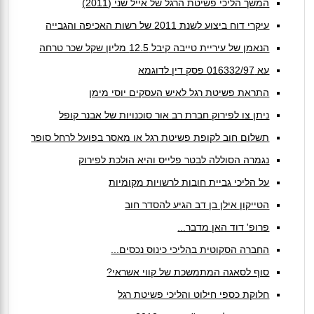
המשך הליכי פשיטת הרגל של אייל שני (2011)
עיקרי דוח ביצוע לשנת 2011 של רשות האכיפה והגבייה
הנאמן של עיריית טייבה קיבל 12.5 מליון שקל שכר טרחה
עא 016332/97 פסק דין לדוגמא
התראת פשיטת רגל לאיש העסקים יוסי מימן
ניתן צו לפירוק חברת רב אור סוכנויות של אבנר קופל
תשלום חוב לקופת פשיטת רגל או מאסר בפועל לרחל סופר
נגמרה הסוללה לבטר פלייס והיא הולכת לפירוק
על הליכי גביית חובות לרשויות מקומיות
הטייקון אילן בן דב הגיע להסדר חוב
פרופ' דוד האן מדבר...
החברה הסקוטית בהליכי כינוס נכסים...
סוף לסאגה המתמשכת של קווי אשראי?
חלוקת כספי חילוט והליכי פשיטת רגל