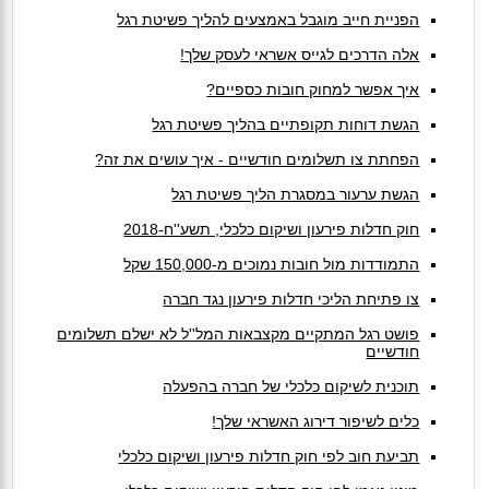
הפניית חייב מוגבל באמצעים להליך פשיטת רגל
אלה הדרכים לגייס אשראי לעסק שלך!
איך אפשר למחוק חובות כספיים?
הגשת דוחות תקופתיים בהליך פשיטת רגל
הפחתת צו תשלומים חודשיים - איך עושים את זה?
הגשת ערעור במסגרת הליך פשיטת רגל
חוק חדלות פירעון ושיקום כלכלי, תשע''ח-2018
התמודדות מול חובות נמוכים מ-150,000 שקל
צו פתיחת הליכי חדלות פירעון נגד חברה
פושט רגל המתקיים מקצבאות המל''ל לא ישלם תשלומים
חודשיים
תוכנית לשיקום כלכלי של חברה בהפעלה
כלים לשיפור דירוג האשראי שלך!
תביעת חוב לפי חוק חדלות פירעון ושיקום כלכלי