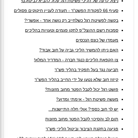
ניצול לרעה של הליכי פשיטת רגל עלול להביא לביטולם!
סעיף 66 לפקודת הפשט"ר - תעודה לעניין חיקוקים פסולים
בקשה לפשיטת רגל כשלחייב רק נושה אחד - אפשרי?
סמכות רשם ההוצל''פ לתקן פגמים וטעויות בהליכים
מעמדו של כונס הנכסים
האם ניתן להמשיך הליכי גביה על חוב אבוד?
צו הקפאת הליכים כנגד חברה - המדריך המלא!
תביעה נגד בעל תפקיד בהליך פש''ר
קיזוז חוב שלא נטען על ידי החייב בהליך הפש''ר
פושט רגל יכול לקבל הפטר מחוב מזונות?
מעשה פשיטת רגל - אימתי ומדוע?
יש לך חוב כספי? אולי חלה התיישנות...
תום לב והסיכוי לקבל הפטר מחוב מזונות
פגיעה בתקנת הציבור וביטול הליכי פש''ר