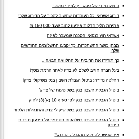
ביצוע מיידי של פסק דין לפינוי מושכר
דירוג אשראי: כל העובדות שחשוב להכיר על הדירוג שלך!
פתיחת הליך חדלות פירעון לחוב שעד 150,000 ₪
אשראי חוץ בנקאי: הסכנה שמעבר לפינה
מבחן כושר ההשתכרות: כך יקבעו התשלומים החודשים
שלך!
כך תורידו את הריבית על ההלוואה הבאה...
בעל חברה חוייב לשלם לעובדיו לאחר הרמת מסך!
החלטה נדירה: ביטול הגבלת חשבון בנק משיקולי צדק!
ביטול הגבלת חשבון בנק בשל טעות של צד ג'
ביטול הגבלת חשבון בנק לפי סעיף 10 (א)(3) לחוק
ביטול הגבלת חשבון בנק בשל שיקולי צדק והתנהלות הלקוח
ביטול הגבלת חשבון כשלהקוח הסתמך על פירעון תוכנית
חיסכון
איך אפשר להימנע מהגבלה הבבנק?