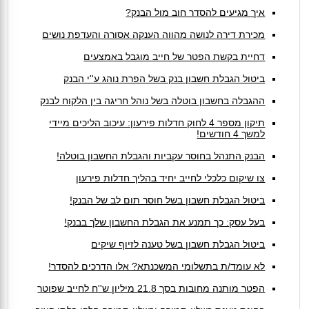
איך מגיעים להסדר חוב מול הבנק?
מכירת דירה לנושה מהווה הענקה אסורה והעדפת נושים
דחיית בקשת הפטר של חייב מוגבל באמצעים
ביטול הגבלת חשבון בנק בשל הפרת נוהג ע''י הבנק
ההגבלה בחשבון בוטלה בשל נוהל חריגה בין הלקוח לבנק
תיקון מספר 4 לחוק חדלות פירעון: עיכוב הליכים מיידי
למשך 4 חודשים!
הבנק התנהל בחוסר עקביות והגבלת החשבון בוטלה!
צו שיקום כלכלי לחייב יחיד בהליך חדלות פירעון
ביטול הגבלת חשבון בשל חוסר תום לב של הבנק!
בעל עסק: כך תמנע את הגבלת החשבון שלך בבנק!
ביטול הגבלת חשבון בשל טענה לזיוף שיקים
לא עומד/ת בתשלומי המשכנתא? אלו הדרכים להסדר!
הפטר מותנה מחובות בסך 21.8 מיליון ש''ח לחייב שפוטר