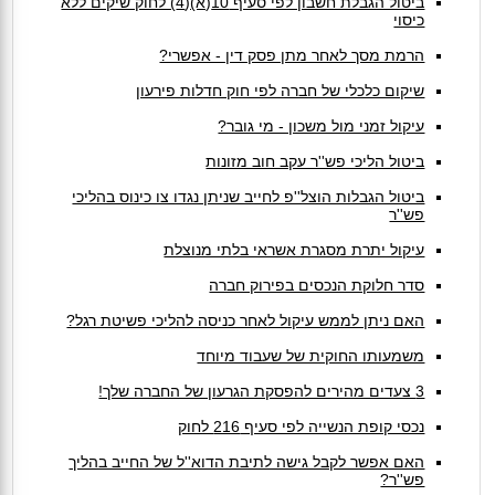
ביטול הגבלת חשבון לפי סעיף 10(א)(4) לחוק שיקים ללא
כיסוי
הרמת מסך לאחר מתן פסק דין - אפשרי?
שיקום כלכלי של חברה לפי חוק חדלות פירעון
עיקול זמני מול משכון - מי גובר?
ביטול הליכי פש''ר עקב חוב מזונות
ביטול הגבלות הוצל''פ לחייב שניתן נגדו צו כינוס בהליכי
פש''ר
עיקול יתרת מסגרת אשראי בלתי מנוצלת
סדר חלוקת הנכסים בפירוק חברה
האם ניתן לממש עיקול לאחר כניסה להליכי פשיטת רגל?
משמעותו החוקית של שעבוד מיוחד
3 צעדים מהירים להפסקת הגרעון של החברה שלך!
נכסי קופת הנשייה לפי סעיף 216 לחוק
האם אפשר לקבל גישה לתיבת הדוא''ל של החייב בהליך
פש''ר?