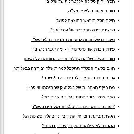
הכירו: חוק סליקה אלקטרונית של שיקים
חובות אבודים לעניין מע''מ
היקף חסינות ראש ההוצאה לפועל
רכשתם דירה מהחברה של ענבל אור?
מעמדם של חובות לרשויות המדינה בהליך פש''ר
פירוק חברת אור סיטי נדל''ן - ומה לגבי הנושים?
חובת הגילוי של הבנק כלפי אישה החותמת על משכון
האם בקשת הפש''ר תתקבל למרות שלחייב דירה בבעלות?
גביית חובות כספיים למדינה - עד 3 שנים!
מה היקף האחריות של בעל שיק שחתימתו זוייפה?
האם אסיר יכול לפתוח בהליך פשיטת רגל?
2 עדכונים חשובים בנוגע לצו התשלומים בפש''ר
הגשת תביעת חוב וחלוקת דיבידנד בהליך פשיטת רגל
המדינה לא שילמה פסק דין שניתן כנגדה?