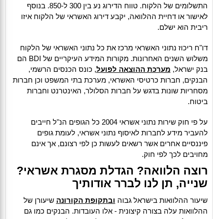
התשלומים של הלקוח. טווח הדירוג נע בין 300 ל-850. בנוסף
לאישור או דחיית ההלוואה, יקבע דירוג האשראי של הלקוח איזו
ריבית הוא ישלם.
דו"ח ריכוז נתוני האשראי מרכז את כל נתוני האשראי של הלקוח
משלוש השנים האחרונות. מקורות המידע העיקריים של BDI הם
בנק ישראל,
מערכת ההוצאה לפועל
, כונס הכנסים הרשמי,
הבנקים, חברות כרטיסי האשראי, מערכת בתי המשפט וכן חברות
מסחריות שונות בדגש על חברות הסלולר, האינטרנט וחברות
ביטוח.
על פי חוק שירות נתוני אשראי 2004 כל הגופים הנ"ל חייבים
להעביר מידע לחברות לאיסוף נתוני אשראי, לעומת גופים
פיננסיים אחרים אשר רשאים לעשות כן לפי רצונם, אך אינם
מחויבים לכך לפי חוק.
רוצה הלוואה? הגדלת מסגרת אשראי?
שנייה, תן לנו לברר אודותיך
שיעור ההלוואות בישראל גבוה
ובתקופת הקורונה
שיעורן של
ההלוואות עלה בצורה קיצונית - אלו העובדות. הבנקים כמו גם