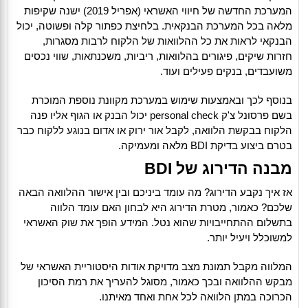
המערכת החדשה של חיווי האשראי (אפריל 2019) ישנה שקיפות
מלאה בכל המערכת הבנקאית. בלחיצת כפתור קלה ופשוטה, יכול
הבנקאי לראות את כל ההלוואות של הלקוח לרבות מסגרות,
חזרות שיקים, פיגורים בהלוואות, ריביות, משכנתאות, שווי נכסים
משועבדים, בנקים פעילים ועוד.
בנוסף לכך ובאמצעות שימוש במערכת מקוונת נוספת המוכרת
בשם פרסונל צ'ק personal check יכול הבנק או הגוף אליו פנה
הלקוח בבקשת הלוואה, לקבל אור ירוק או אדום בנוגע ללקוח כבר
בטרם ביצוע בדיקת BDI מלאה ומעמיקה.
מבנה הדירוג של BDI
אז איך נקבע הדירוג? מה עומד ביניכם ובין אישור ההלוואה הבאה
שלכם? כאמור, מטרת הדירוג היא לבחון האם עומד הלווה
בתשלום ההתחייבויות שהוא נטל. המידע הופך את שוק האשראי
למשוכלל ויעיל יותר.
המלווה מקבל תמונת מצב מדויקת אודות היסטוריית האשראי של
מבקש ההלוואה ובכך כאמור, מסוגל להעריך את רמת הסיכון
הכרוכה במתן הלוואה לכל אחת ואחד מאיתנו.