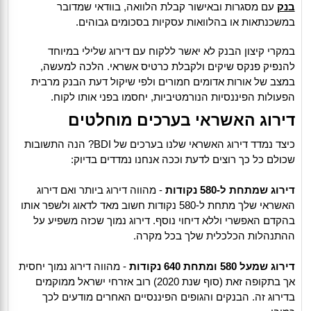
בנק
עם מסגרות ובאישור קבלת הלוואה, בוודאי שמדובר
במשכנתאות או בהלוואות עסקיות בסכומים גבוהים.
במקרי קיצון הבנק לא יאשר ללקוח עם דירוג שלילי במיוחד
להנפיק פנקס שיקים ולקבלת כרטיס אשראי. הלכה למעשה,
במצב של אורות אדומים חמורים ולפי שיקול דעת הבנק מרבית
הפעולות הפיננסיות הנורמטיביות, יחסמו בפני אותו לקוח.
דירוג האשראי בערכים מוחלטים
כיצד נמדד דירוג האשראי שלנו בערכים של BDI? הנה התשובות
שכולם כל כך רוצים לדעת וככה אנחנו נמדדים בדיוק:
דירוג שמתחת ל-580 נקודות
- מהווה דירוג ביותר ואם דירוג
האשראי שלך מתחת ל-580 נקודות חשוב מאד לדאוג ולשפר אותו
בהקדם האפשרי וללא דיחוי נוסף. דירוג נמוך שכזה משפיע על
ההתנהלות הכלכלית שלך בכל מקרה.
דירוג שמעל 580 ומתחת 640 נקודות
- מהווה דירוג נמוך יחסית
אך בתקופה זאת (סוף שנת 2020) רוב אזרחי ישראל ממוקמים
בדירוג זה. הבנקים והגופים הפיננסיים האחרים מודעים לכך