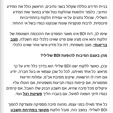
בניית הדירוג כוללת שקלול בשני נתיבים, הראשון כולל את המידע
החיובי, כלומר הלוואות שהלקוח נטל ופרע במועד ואת המידע
השלילי, שכולל נתונים על אי עמידת הלקוח בהתחייבויות
פיננסיות, לרבות סנקציות שונות שננקטו כנגדו בשל אי ההחזר.
שימו לב, דוח BDI אינו מאגר המפרט את ההכנסה השוטפת של
הלקוח והוא אינו מציג שום פרט שאינו כלכלי כמו השכלה,
מצב
בריאותי
, מצב משפחתי, דת וכל מידע אישי אחר שאינו כלכלי.
מהן בעצם הסיבות להופעת BDI שלילי?
ובכן, כאשר ללקוח ישנו BDI שלילי הוא בדרך כלל יודע על כך
מראש. כל אחד מאיתנו, לכל כל שכן עצמאי או בעל חברה, יודע
אם חזרו לו הרשאות, שיקים מסיבת אכ"מ, עמלות חריגות
ממסגרות, אם קיימות כנגדו תביעות משפטיות, אם הוטלו עליו
עיקולים מכל סיבה שהיא, אם חשבון הבנק שלו הוגבל, אם קיימים
כנגדו תיקי הוצאה לפועל, עם בעברו הליך
פשיטת רגל
ועוד.
כל אחד מאילו בפני עצמו, מהווה סיבה מספיקה ומוצדקת להפוך
BDI לשלילי. במצב כזה, סובל הלקוח
מקושי בפתיחת חשבון