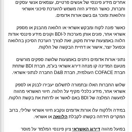
אחרים מידע פיננסי של אנשים פרטיים, עצמאים אנשי עסקים
וחברות, כאשר המידע הזה משמש להערכת סיכוני אשראי
והלוואות ומוכר גם בשם אורות אדומים.
כאשר פונה לקוח ומבקש אשראי או הלוואה מהבנק או מספק
אשראי אחר, פונים אותן מערכות ל-BDI וקונים מידע פיננסי אודות
הלווה באמצעות שירות מקוון, זאת לצורך הערכת הסיכון בהלוואה
וכפועל יוצר, אישור או דחיית הבקשה של הלקוח.
נתוני אורות אדומים ניתנים באמצעות שלושה ספקים מורשים
מטעם המדינה קו מנחה דירוג אשראי בע"מ, חברת BDI שתחת
חברת COFACE העולמית, חברת D&B החברה לנתוני אשראי.
שלוש החברות האלו ובתמורה לתשלום יעבירו לבנק או לספק
אשראי אחר, מידע כלכלי מקיף על הלווה. חיווי האשראי מהווה
למעשה המלצה של BDI באם לאשר או לדחות את בקשת הלקוח.
במידה וללקוח עלו אורות אדומים ונקבע חיווי אשראי שלילי, ברוב
המקרים תידחה בקשתו לקבלת
הלוואה
או אשראי.
בפועל מהווה
דירוג האשראי
ציון פיננסי המלמד על מוסר