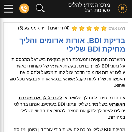
מרכז המידע להליכי
פשיטת רגל
(
4
) דירוגים | דירוג ממוצע (
5
)
דרגו אותנו:
בדיקת BDI, אורות אדומים והליך
מחיקת BDI שלילי
המערכת הבנקאית והמערכת החוץ בנקאית בישראל מתבססות
על נתוני BDI לצורך בחינת בקשות אשראי של לקוחות וכאשר
עולים "אורות אדומים" הדבר יכול להוות מכשול ולחסום את
האפשרות של הלקוח לקבל אשראי בנקאי או חוץ בנקאי מכל סוג
שהוא.
אם הבנק סירב לתת לך הלוואה או
להגדיל לך את מסגרת
האשראי
בשל מידע שלילי ונתוני BDI בעיתיים, אנחנו בהחלט
יכולים לעזור לך לתקן את המצב ולמחוק את החיווי השלילי
במהירות.
מחיקת BDI שלילי צריכה להיעשות בידי עורך דין מיומן ומנוסה