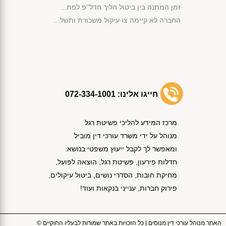
זמן המתנה בין ביטול הליך חדל''פ לפת...
החברה לא קיימה צו עיקול משכורת ותשל...
מימוש נכסי קופת הנשייה לפי החוק...
פירעון חובות באמצעות שימוש בכספי קו...
אישור תוכנית שיקום לחברת בניה לצורך...
קנה ג'יפ חדש והליך חדלות הפירעון בו...
אישור הסדר הנושים לפי סעיף 87 לחוק ...
חייגו אלינו:
072-334-1001
אי תשלום חוב מזונות הוביל לביטול הל...
הפטר תוך שנה וחצי למרות התנגדות הנא...
מרכז המידע להליכי פשיטת רגל
התנהלות בחוסר תום לב הובילה לביטול ...
מנוהל על ידי משרד עורכי דין מוביל
נפתח לך תיק הוצאה לפועל לאחר שקיבלת...
ומאפשר לך לקבל ייעוץ משפטי בנושא:
פתיחת תיק הוצל''פ ללא מסירת אזהרה א...
חדלות פירעון, פשיטת רגל, הוצאה לפועל,
אישור הסדר חוב לחברת בניה חרף התנגד...
מחיקת חובות, הסדרי נושים, ביטול עיקולים,
מתי ניתן לממש קצבת פנסיה של חייב לצ...
פירוק חברות, ענייני בנקאות ועוד!
ניסיון להתחמק מחוב בטענה שהפכה לחבר...
ניכיון צ'קים מחייב הסכם הלוואה כתוב...
מעמדם של חובות לרשויות המדינה בהליך...
האתר מנוהל עורכי דין מנוסים | כל הזכויות באתר שמורות לבעליו החוקיים ©