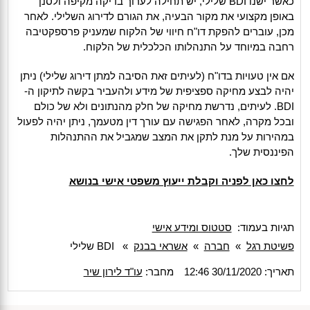
כאשר ישנו BDI שלילי, יש תחילה לערוך בדיקה מקיפה ולסנן
באופן מקצועי את מקור הבעיה, את הגורם לדירוג השלילי. לאחר
מכן, עוברים להפקת דו"ח חיווי של הלקוח שמעניק פרספקטיבה
רחבה במיוחד על התנהלותו הכלכלית של הלקוח.
אם אין טעויות בדו"ח (לעיתים זאת הסיבה למתן דירוג שלילי) ניתן
יהיה לבצע מחיקה ספציפית של מידע ולהעביר בקשה לתיקון ה-
BDI. לעיתים, נדרשת מחיקה של חלק מהנתונים ולא של כולם
ובכל מקרה, לאחר הפגישה עם עורך דין מטעמך, ניתן יהיה לפעול
במהירות על מנת לתקן את המצב שמגביל את ההתנהלות
הפיננסית שלך.
לחצו כאן לפניה וקבלת ייעוץ משפטי אישי בנושא
תגיות בעמוד:
סטטוס ומידע אישי
פשיטת רגל
»
חברה
»
אשראי בבנק
»
BDI שלילי
תאריך: 30/11/2020 12:46
מחבר:
עו"ד לירון שיר