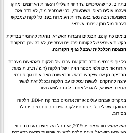
בתחום, כך שהסיכויים שהחיווי השלילי והאורות האדומים ימחקו
ויעלמו עולים באופן משמעותי, וכפי שנסביר מיד, לעובדה זאת
משמעות רבה מאד באפשרויות העומדות בפני כל לקוח שמבקש
לעבוד מול נותן שירותי אשראי.
בימים כתיקונם, הבנקים וחברות האשראי נוהגות להחמיר בבדיקת
בקשות אשראי של לקוחות פרטיים ועסקיים, לא כל שכן בתקופת
המגפה הכלכלית שבצל נגיף הקורונה
.
כל גוף פיננסי מוסדר בודק את עברו של הלקוח באמצעות מערכת
אורות אדומים ולפי מספר הזיהוי של הלקוח (ח.פ / ת.ז). תוצאות
הבדיקה הן אלו שיקבעו בראש ובראשונה האם אותו גוף פיננסי
ירצה להתקדם ולעשות עסקים עם הלקוח ובכלל זאת לאשר
מסגרת אשראי, להגדיל אותה, לתת הלוואה ועוד.
במקרים שבהם עולים אורות אדומים בבדיקת ה-BDI, הלקוח
מסומן כשלילי וכל ניסיונותיו לקבל שירותים פיננסיים יתקלו
בסירוב.
מאז אמצע חודש אפריל 2019, אז החל השימוש במערכת חיווי
האשראי בישראל, ישנה הלכה למעשה שקיפות מלאה במערכת