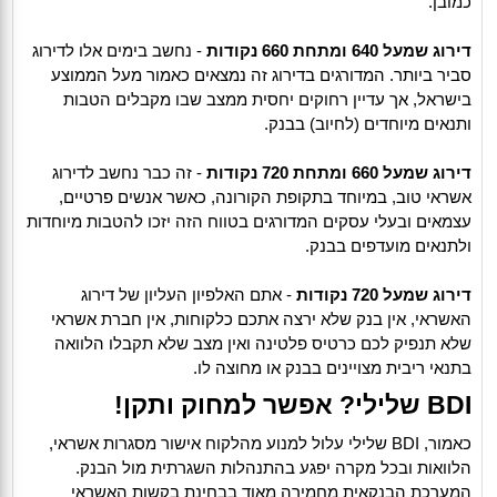
כמובן.
דירוג שמעל 640 ומתחת 660 נקודות
- נחשב בימים אלו לדירוג
סביר ביותר. המדורגים בדירוג זה נמצאים כאמור מעל הממוצע
בישראל, אך עדיין רחוקים יחסית ממצב שבו מקבלים הטבות
ותנאים מיוחדים (לחיוב) בבנק.
דירוג שמעל 660 ומתחת 720 נקודות
- זה כבר נחשב לדירוג
אשראי טוב, במיוחד בתקופת הקורונה, כאשר אנשים פרטיים,
עצמאים ובעלי עסקים המדורגים בטווח הזה יזכו להטבות מיוחדות
ולתנאים מועדפים בבנק.
דירוג שמעל 720 נקודות
- אתם האלפיון העליון של דירוג
האשראי, אין בנק שלא ירצה אתכם כלקוחות, אין חברת אשראי
שלא תנפיק לכם כרטיס פלטינה ואין מצב שלא תקבלו הלוואה
בתנאי ריבית מצויינים בבנק או מחוצה לו.
BDI שלילי? אפשר למחוק ותקן!
כאמור, BDI שלילי עלול למנוע מהלקוח אישור מסגרות אשראי,
הלוואות ובכל מקרה יפגע בהתנהלות השגרתית מול הבנק.
המערכת הבנקאית מחמירה מאוד בבחינת בקשות האשראי