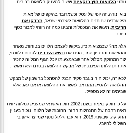
נותני
הלוואות חוץ בנקאיות
ששים להעניק הלוואות בריבית.
בואו נודה, זה יופי של עסק וכשמדובר בהיקפים של מאות
מיליארדים שניתנים בהלוואות לאזרחי ישראל,
תבדקו את
הריבית
, תעשו את המכפלות ותבינו כמה זה רווחי למכור כסף
ביוקר.
אלא מה? שבמציאות כזו, ביקשו לעצמם הלווים בטוחות. מאחר
והמציאות והניסיון המר, הפכו את
נושא הערבים
לפחות רלוונטי,
יצר המחוקק מסלול אחר שבאמצעותו יוכל הגוף המלווה להכיר
את התנהלותו הפיננסית של מבקש ההלוואה בטרם היא תאושר.
לכאורה, יכול היה בעבר פקיד הבנק להסתכל בחשבון של מבקש
ההלוואה ולהסיק ממנו אם לאשר את ההלוואה או אם לאו. אלא
שבימינו זה לא מספיק.
על כן חוקק כאמור בשנת 2002 חוק האשראי שמעניק למלווה זווית
ראיה רחבה של התנהלות החזרי החובות של הלווה. נזכיר בעניין
החקיקה, שבשנת 2019, הוא עבר גלגול נוסף שמייצר איזון בין
השלילי לחיובי.