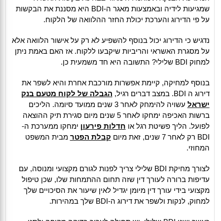
שמגיעות לידיה ובאמצעות מאגר ה-BDI היא מסננת את הבקשות
על פי הדירוג והערכת יכולת החזר ההלוואה של הלקוח.
נדגיש כי הדירוג יכול בנוסף להשפיע לא רק על אישור הלוואה אלא
על מסגרת האשראי והריביות שיקבעו ללקוח. אז האם באמת ניתן
למחוק BDI שלילי? התשובה היא חד משמעית כן.
בנוסף למחיקה, קיימת אפשרות מורכבת אחרת והיא לשפר את
דירוג ה BDI. במצב דברים רגיל,
הגבלה של לקוח מטעם בנק
ישראל
עשויה להימחק לאחר 3 שנים ממועד סיומה. הליכים
ברשות האכיפה ימחקו לאחר 5 שנים מיום סגירת תיק ההוצאה
לפועל. הליך פשיטת רגל או
חדלות פירעון
ימחקו ממערכת ה-
BDI רק לאחר 7 שנים, זאת מיום
קבלת הפטר
מבית המשפט
המחוזי.
לצורך מחיקת BDI שלילי צריך לפנות לגורם מקצועי ומנוסה, עם
עדיפות ברורה לעורך דין שזה תחום ההתמחות שלו, שכן טיפול
מקצועי בידי עורך דין מיומן יגדיל לאין שיעור את הסיכויים שלך
למחוק, לנקות ולשפר את דירוג ה-BDI שלך במהירות.