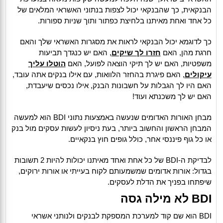
הבנקאית, כך שהבנקאי יכול לצפות בנתוני האשראי המלאים של
כל אחד ואחת מאיתנו בלחיצת כפתור ותוך שניות ספורות.
כך לדוגמא יכול הבנקאי לראות את מסגרות האשראי שלך והאם
חרגת מהן, האם
חזרו לך שיקים
, האם יש כנגדך תביעות
משפטיות, האם יש לך תיקי הוצאה לפועל, האם
הוטלו עליך
עיקולים
, האם פיגרת בהחזר הלוואות, עם אילו בנקים אתה עובד,
האם היו לך הגבלות על חשבונות הבנק, אילו נכסים שיעבדת,
האם יש לך משכנתא ועוד!
מבחן האורות האדומים שנעשה באמצעות נתוני BDI הוא למעשה
המבחן הראשון והחשוב ביותר, בעת ניסיון לעשות עסקים מול בנק
או כל גוף פיננסי אחר, כולל גופים חוץ בנקאיים.
לבדיקת ה-BDI של כל אחת ואחד מאיתנו יכולות להיות 2 תשובות
בגדול: אורות אדומים שמשמעותם לקוח בעייתי או אורות ירוקים,
שיפתחו בפניך את הדלת לעסקים.
BDI לא מילה גסה
BDI הוא שם קוד למערכת המספקת לבנקים ולנותני אשראי