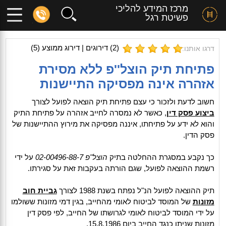
מרכז המידע להליכי
פשיטת רגל
(
2
) דירוגים | דירוג ממוצע (
5
)
דרגו אותנו:
פתיחת תיק הוצל''פ ללא מסירת
אזהרה אינה מפסיקה התיישנות
חשוב לדעת ולזכור כי עצם פתיחת תיק הוצאה לפועל לצורך
ביצוע פסק דין
, כאשר לא נמסרה לחייב אזהרה על פתיחת התיק
והוא לא ידע על פתיחתו, איננה מפסיקה את מירוץ ההתיישנות של
פסק הדין.
כך נקבע במסגרת ההחלטה בתיק
הוצל"פ 02-00496-88-7
על ידי
רשמת ההוצאה לפועל, שגם הורתה בעקבות זאת על סגירתו.
תיק ההוצאה לפועל הנ"ל נפתח בשנת 1988 לצורך
גביית חוב
מזונות
של המוסד לביטוח לאומי מהחייב, בגין דמי מזונות ששולמו
על ידי המוסד לביטוח לאומי לגרושתו של החייב, לפי פסק דין
מזונות שניתן כנגד החייב ביום 15.8.1986.