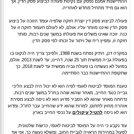
ההתיישנות אמנם נפסק עם נקיטת פעולה לביצוע פסק הדין, אך
הוא גם מייד מתחיל מחדש לאחריה.
פעולה לביצוע פסק דין יוצרת חזקה שלפיה עומד הזוכה על ביצוע
פסק הדין ואיננו מוותר עליו. אולם, לא לעולם תעמוד חזקה זו על
כנה. זוכה שאינו משלים את פעולתו במשך שנים רבות, סותר
חזקה זו, ומפיץ ריח של ויתור על זכותו לפי פסק הדין.
במקרה דנן, התיק נפתח בשנת 1988, ולפיכך צריך היה לנקוט בו
בפעולת גביה ממשית תוך 25 שנה, דהיינו, עד לשנת 2013. אולם,
בפועל לא נעשתה בו פעולת גביה ממשית עד לשנת 2018, כך
שתקופת ההתיישנות כבר הסתיימה.
טענת המוסד לביטוח לאומי לפיה הוא לא יכול היה לבצע הליכי
גבייה כנגד החייב, מאחר שהוא שהה בחו"ל במשך שנים רבות,
נדחתה מאחר שהוא לא הסביר מדוע הוא לא ניסה לבצע מסירת
אזהרה מחוץ לתחום, למרות שהוא ידע שהחייב עבר לחו"ל, ומדוע
הוא לא ניסה
להטיל עיקולים
על נכסי החייב בארץ.
עוד נקבע כי היה על המוסד לביטוח לאומי, כרשות שלטונית,
לפעול במהירות הראויה לגביית החוב, ומשלא נעשה כך, אזי אף