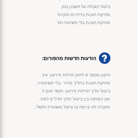
ביטול הגבלה על חשבון בנק
מחיקת חובות בדרכים חוקיות
מחיקת חובות בלי פשיטת רגל
הודעות חדשות מהפורום:
תיקון מספר 4 לחוק חדלות פירעון: עיכ...
מחיקת חובות בהליך מהיר: בלי פשיטת ר...
ביטול הליך חדלות פירעון: חוסר תום ל...
זמן המתנה בין ביטול הליך חדל''פ לפת...
החברה לא קיימה צו עיקול משכורת ותשל...
מימוש נכסי קופת הנשייה לפי החוק...
פירעון חובות באמצעות שימוש בכספי קו...
אישור תוכנית שיקום לחברת בניה לצורך...