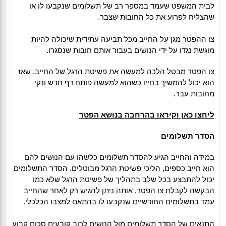
לבית המשפט שעמד במספר רב של תשלומים שנקבעו לו או
שהצליח לפרוע את כל החובות שצבר.
צו ההפטר מגן על החייב מכל תביעה עתידית שיכולה להיות
מוגשת נגדו על ידי הנושים בעבור אותם חובות שנסגרו.
צו הפטר מבטל הלכה למעשה את פשיטת הרגל של החייב, שאז
הוא יכול להמשיך בחייו כשהוא למעשה פותח דף חדש ונקי
מחובות עבר.
ליחצו כאן וקיראו בהרחבה בנושא הפטר
הסדר תשלומים
במידה והחייב הגיע להסדר תשלומים כלשהו עם הנושים להם
הוא חייב כספים, הליכי פשיטת הרגל מבוטלים. הסדר התשלומים
יכול להתבצע בכל שלב בתהליך של פשיטת הרגל שלא כמו
הבקשה לקבלת צו הפטר, אותה ניתן להגיש רק לאחר שהחייב
עמד בתשלומים החודשיים שנקבעו לו בהתאם למצבו הכלכלי.
התנאים של הסדר תשלומים מול הנושים לרוב קובעים סכום קבוע