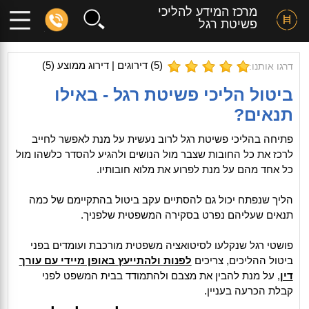
מרכז המידע להליכי
פשיטת רגל
(
5
) דירוגים | דירוג ממוצע (
5
)
דרגו אותנו:
ביטול הליכי פשיטת רגל - באילו
תנאים?
פתיחה בהליכי פשיטת רגל לרוב נעשית על מנת לאפשר לחייב
לרכז את כל החובות שצבר מול הנושים ולהגיע להסדר כלשהו מול
כל אחד מהם על מנת לפרוע את מלוא חובותיו.
הליך שנפתח יכול גם להסתיים עקב ביטול בהתקיימם של כמה
תנאים שעליהם נפרט בסקירה המשפטית שלפניך.
פושטי רגל שנקלעו לסיטואציה משפטית מורכבת ועומדים בפני
ביטול ההליכים, צריכים
לפנות ולהתייעץ באופן מיידי עם עורך
דין
, על מנת להבין את מצבם ולהתמודד בבית המשפט לפני
קבלת הכרעה בעניין.