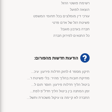
רשימת פושטי הרגל
הוצאה לפועל
עורכי דין מומלצים בכל תחומי המשפט
פשיטת רגל של אדם פרטי
חברה בערבון מוגבל
כל התנאים לפירוק חברה
הודעות חדשות מהפורום:
תיקון מספר 4 לחוק חדלות פירעון: עיכ...
מחיקת חובות בהליך מהיר: בלי פשיטת ר...
ביטול הליך חדלות פירעון: חוסר תום ל...
זמן המתנה בין ביטול הליך חדל''פ לפת...
החברה לא קיימה צו עיקול משכורת ותשל...
מימוש נכסי קופת הנשייה לפי החוק...
פירעון חובות באמצעות שימוש בכספי קו...