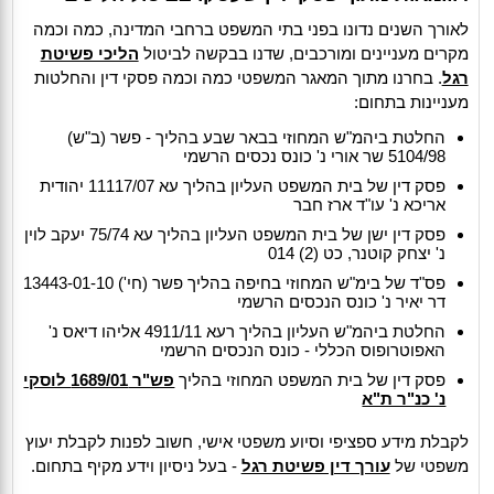
לאורך השנים נדונו בפני בתי המשפט ברחבי המדינה, כמה וכמה
מקרים מעניינים ומורכבים, שדנו בבקשה לביטול
הליכי פשיטת
רגל
. בחרנו מתוך המאגר המשפטי כמה וכמה פסקי דין והחלטות
מעניינות בתחום:
החלטת ביהמ"ש המחוזי בבאר שבע בהליך - פשר (ב"ש)
5104/98 שר אורי נ' כונס נכסים הרשמי
פסק דין של בית המשפט העליון בהליך עא 11117/07 יהודית
אריכא נ' עו"ד ארז חבר
פסק דין ישן של בית המשפט העליון בהליך עא 75/74 יעקב לוין
נ' יצחק קוטנר, כט (2) 014
פס"ד של בימ"ש המחוזי בחיפה בהליך פשר (חי') 13443-01-10
דר יאיר נ' כונס הנכסים הרשמי
החלטת ביהמ"ש העליון בהליך רעא 4911/11 אליהו דיאס נ'
האפוטרופוס הכללי - כונס הנכסים הרשמי
פסק דין של בית המשפט המחוזי בהליך
פש"ר 1689/01 לוסקי
נ' כנ"ר ת"א
לקבלת מידע ספציפי וסיוע משפטי אישי, חשוב לפנות לקבלת יעוץ
משפטי של
עורך דין פשיטת רגל
- בעל ניסיון וידע מקיף בתחום.