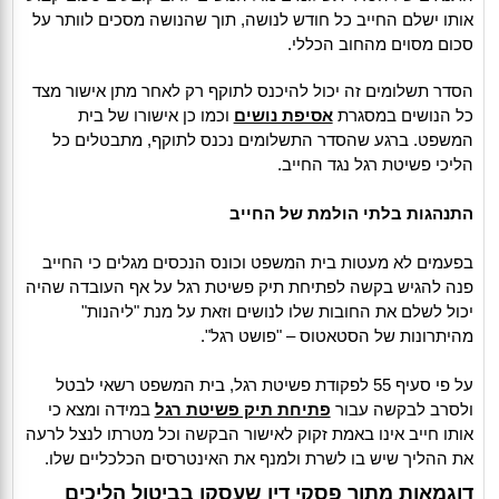
אותו ישלם החייב כל חודש לנושה, תוך שהנושה מסכים לוותר על
סכום מסוים מהחוב הכללי.
הסדר תשלומים זה יכול להיכנס לתוקף רק לאחר מתן אישור מצד
כל הנושים במסגרת
אסיפת נושים
וכמו כן אישורו של בית
המשפט. ברגע שהסדר התשלומים נכנס לתוקף, מתבטלים כל
הליכי פשיטת רגל נגד החייב.
התנהגות בלתי הולמת של החייב
בפעמים לא מעטות בית המשפט וכונס הנכסים מגלים כי החייב
פנה להגיש בקשה לפתיחת תיק פשיטת רגל על אף העובדה שהיה
יכול לשלם את החובות שלו לנושים וזאת על מנת "ליהנות"
מהיתרונות של הסטאטוס – "פושט רגל".
על פי סעיף 55 לפקודת פשיטת רגל, בית המשפט רשאי לבטל
ולסרב לבקשה עבור
פתיחת תיק פשיטת רגל
במידה ומצא כי
אותו חייב אינו באמת זקוק לאישור הבקשה וכל מטרתו לנצל לרעה
את ההליך שיש בו לשרת ולמנף את האינטרסים הכלכליים שלו.
דוגמאות מתוך פסקי דין שעסקו בביטול הליכים