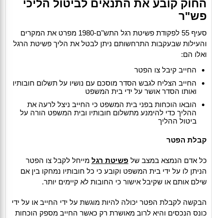
החוק קובע את התנאים לביטול הליכי
פש"ר
סעיף 55 לפקודת פשיטת רגל התש"ם-1980 מפרט את המקרים
והעילות שבעקבות התרחשותם ניתן לבטל את הליך פשיטת הרגל
ואלו הם:
החייב קיבל צו הפטר
החייב הצליח לגבש הסדר מוסכם עם נושיו על תשלום חובותיו
ואותו הסדר אושר על ידי בית המשפט
הובאו הוכחות בפני בית המשפט כי החייב ניצל לרעה את
ההליך כדי להימנע מתשלום חובותיו ובית המשפט הורה על
ביטול ההליך
קבלת הפטר
כל אדם הנמצא במצב של
פשיטת רגל
מייחל לקבל צו הפטר
הניתן לו על ידי בית המשפט וקובע כי כל חובותיו נמחקו בין אם
שילם אותם או שקיבל אישור כי החובות לא קיימים יותר.
הבקשה לקבלת הפטר יכולה להיות מוגשת על ידי החייב או על ידי
כונס הנכסים והיא לרוב מאושרת רק כאשר החייב מספק הוכחות