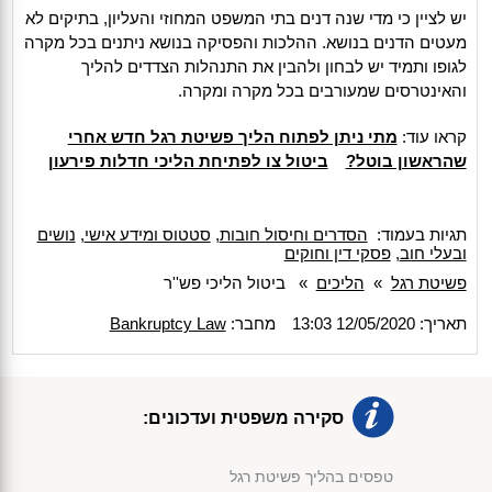
יש לציין כי מדי שנה דנים בתי המשפט המחוזי והעליון, בתיקים לא
מעטים הדנים בנושא. ההלכות והפסיקה בנושא ניתנים בכל מקרה
לגופו ותמיד יש לבחון ולהבין את התנהלות הצדדים להליך
והאינטרסים שמעורבים בכל מקרה ומקרה.
קראו עוד:
מתי ניתן לפתוח הליך פשיטת רגל חדש אחרי
שהראשון בוטל?
ביטול צו לפתיחת הליכי חדלות פירעון
תגיות בעמוד:
הסדרים וחיסול חובות
,
סטטוס ומידע אישי
,
נושים
ובעלי חוב
,
פסקי דין וחוקים
פשיטת רגל
»
הליכים
»
ביטול הליכי פש''ר
תאריך: 12/05/2020 13:03
מחבר:
Bankruptcy Law
סקירה משפטית ועדכונים:
טפסים בהליך פשיטת רגל