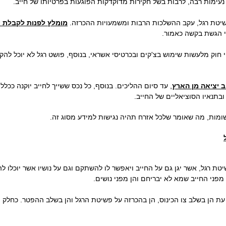
נעימות רבה, לרבות בשל חקירות מדוקדקות הפוגעות בפרטיותו של חייב.
יטת רגל, עקב ההשלכות הרבות ומשמעויות ההכרזה.
מומלץ לפנות לקבלת י
י הגשת בקשה כאמור.
י חוק מלעשות שימוש בצ'קים ובכרטיסי אשראי, בנוסף, פושט רגל לא יוכל להק
ב יציאה מן הארץ
, עד סיום ההליכים. בנוסף, כל נכס ששייך לחייב יוקנה ככל
ובתנאיו הסוציאליים של החייב.
מות, מה שאומר שלכל אזרח תהיה נגישות למידע מסוג זה.
יטת רגל, אשר יגן גם על החייב ויאפשר לו להשתקם וגם על נושיו אשר יוכלו 
 מפני החייב שמא לא יבריחם והן מפני נושים.
 עת הן בשלב צו הכינוס, הן בהכרזה על פשיטת הרגל והן בשלב ההפטר. כחלק מ