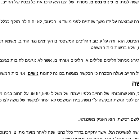
בקשה למתן צו
כינוס נכסים
. מטרתו של הצו היא לרכז את כל נכסיו של החייב,
 שבוצעה על ידו משך שנתיים לפני מועד צו הכינוס, לא יהיה לה תוקף ככלל 
ינוס, הוא יורה על עיכוב ההליכים המשפטיים הקיימים נגד החייב. משמעות
ם, אלא ברשות בית המשפט.
גרע מניהול הליכים פלילים או הליכים אזרחיים, אשר לא נוגעים לחובות בגינם נ
 החייב ועולה הסברה כי הבקשה מוגשת בכוונה להונות
נושים
, אזי בית המש
שה
התנאי העיקרי לכך שנושה יוכל לבקש צו כינוס, הוא שחו
ם לפני הגשת הבקשה ע"י נושה. בית המשפט לא יעתר לבקשה של נושה לצו כ
לשם רכישתו הוא העניק משכנתא.
קשה לפשיטת רגל, אשר יתקיים בדרך כלל כחצי שנה לאחר מועד מתן צו הכינוס.
 מצב נכסיו של המבקש ותכונס אסיפת נושים.