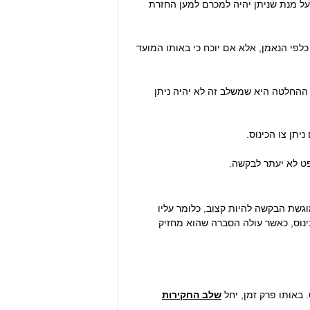
 על מנת שניתן יהיה למכרם למען החזרת
כלפי הנאמן, אלא אם יוכח כי באותו המועד
 ההחלטה היא שמשלב זה לא יהיה ניתן
יתן צו הכינוס.
פט לא יעתר לבקשה.
בותיו של החייב כלפיו יעמדו על מעל ל-84,540 ₪. על החוב בגינו מוגשת הבקשה להיות קצוב, כלומר עליו
ינוס, כאשר עולה הסברה שהוא מחזיק
 באותו פרק זמן, יחל
שלב החקירות