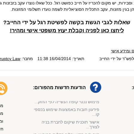
סבירות, יש מקום להכריז על חייב כפושט רגל. ככל שאלו נוצרו עקב בזבזנות ג
הן בגין מזונות, עקב התכלית הסוציאליות לשמה נועדו תשלומי המזונות.
שאלות לגבי הגשת בקשה לפשיטת רגל על ידי החייב?
ליחצו כאן לפניה וקבלת יעוץ משפטי אישי ומהיר!
תיקון מספר 4 לחוק חדלות פירעון:
עיכ...
 ומידע אישי
מחיקת חובות בהליך מהיר: בלי פשיטת
ר...
ש''ר על ידי החייב
תאריך: 16/04/2014 11:38
מחבר:
ruptcy Law
ביטול הליך חדלות פירעון: חוסר תום ל...
זמן המתנה בין ביטול הליך חדל''פ
לפת...
החברה לא קיימה צו עיקול משכורת
הודעות חדשות מהפורום:
ותשל...
מימוש נכסי קופת הנשייה לפי החוק...
מר
פירעון חובות באמצעות שימוש בכספי
קו...
מנ
אישור תוכנית שיקום לחברת בניה
ומ
לצורך...
חד
קנה ג'יפ חדש והליך חדלות הפירעון בו...