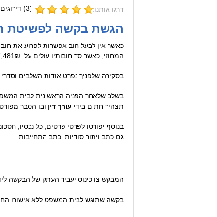
(
3
) דירוגים 
דרגו אותנו:
הגשת בקשה לפשיטת רגל
כאשר אין לבעל חוב אפשרות לפרוע את חובו
המחוזי, כאשר סך חובותיו עולים על 17,481₪.
בסקירה שלפניך נפרט אודות השלבים וסדרי ה
בשלב שלאחר הפניה הראשונית לבית המשפט ימ
תצהיר חתום בידי
עורך דין
ובו הסבר מפורט,
בנוסף יפורטו לפרטי פרטים, כל נכסיו, חסכונ
גם כתב ויתור סודיות וכתב התחייבות.
המבקש צו כינוס יעביר העתק של הבקשה ליד
בקשה שתוגש לבית המשפט ללא אישורו החת