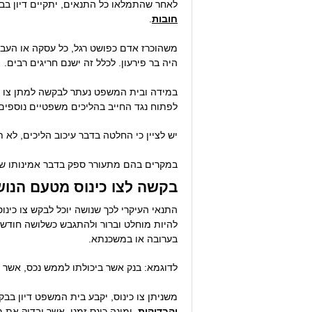
לאחר שהתמלאו כל התנאים, יתקיים דיון ב
חובות
.
משהוכרז אדם כפושט רגל, כל עסקה או העברה
היה בר פירעון. לכלל זה ישנם חריגים רבים.
במידה ובית המשפט נעתר לבקשה למתן צו הכ
לפתוח נגד החייב בהליכים משפטיים נוספי
יש לציין כי החלטה בדבר עיכוב הליכים, לא ת
במקרים בהם מתעורר ספק בדבר אמינותו של
בקשה לצו כינוס מטעם הנו
להיות מוחלט וברור ולהתגבש כשלושה חודשי
בערובה או במשכנתא.
לדוגמא: בנק אשר ביכולתו לממש נכס, אשר 
משניתן צו כינוס, יקבע בית המשפט דיון בב
והבדיקות
, ימונה כונס זמני, אשר יבדוק את