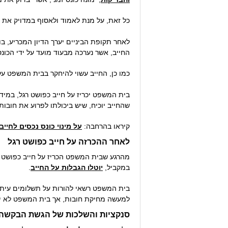
כל זאת, על מנת לאמוד ולאסוף במדויק את ה
לאחר תקופת הביניים יערך הדיון המכריע, בו
החייב, אשר נערכה מבעוד מועד על ידי הכונס
כמו כן, החייב עשוי להיחקר בבית המשפט על
בית המשפט יכריז על חייב כפושט רגל, במ
שהחייב יוכיח, שיש ביכולתו לפרוע את חובות
קיראו בהרחבה:
על מינוי כונס נכסים לחייב
לאחר ההכרזה על חייב כפושט רגל
מהרגע שבית המשפט הכריז על חייב כפושט רג
במקביל,
יוטלו הגבלות על החייב
.
בית המשפט רשאי להורות על תשלומים עיתיים
למעשה מחיקת חובות, אך בית המשפט לא יעת
סנקציות והשלכות של הגשת הבקשה 