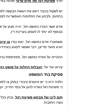
הליך
פשיטת רגל של אדם פרטי
מלווה באי 
יש לשקול בכובד ראש את הגשת הבקשה לפש
בתחום, ולבחון את החלופות האפשריות לפנ
אדם אשר הוכרז כפושט רגל, יהיה מנוע על פ
ובנוסף לא יותר לו לעסוק בעריכת דין.
משמוכרז אדם כפושט רגל, יוצא נגדו
צו עיכו
הגיע מועד פדיונן, דבר שעשוי לפגוע בעתידו 
ההכרזה על אזרח כפושט רגל, מפורסמת ברשו
קיראו עוד על:
הגבלות החלות על פושט רגל
פסיקת בתי המשפט
הלכה היא כי יש אינטרס ציבורי במתן צו לפש
כי פשיטת רגל נועדה להגן על נכסי החייב, הן
תום ליבו של מבקש פשיטת רגל
, נבחן בכל
נוצרו החובות.