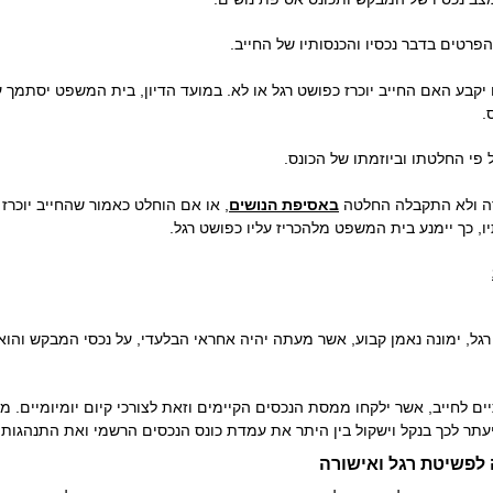
פרטים בדבר נכסיו והכנסותיו של החייב.
 יקבע האם החייב יוכרז כפושט רגל או לא. במועד הדיון, בית המשפט יסתמך 
.
 פי החלטתו וביוזמתו של הכונס.
ידה ולא התקבלה החלטה
באסיפת הנושים
, או אם הוחלט כאמור שהחייב יוכרז 
יו, כך יימנע בית המשפט מלהכריז עליו כפושט רגל.
ל, ימונה נאמן קבוע, אשר מעתה יהיה אחראי הבלעדי, על נכסי המבקש והוא י
 לחייב, אשר ילקחו ממסת הנכסים הקיימים וזאת לצורכי קיום יומיומיים. מ
ר לכך בנקל וישקול בין היתר את עמדת כונס הנכסים הרשמי ואת התנהגות 
לפשיטת רגל ואישורה