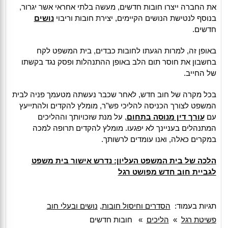
את החברה ייצרו חובות חדשים, מעשה בלתי אחראי אשר יגרור,
בנוסף לנטישת הנושים הקיימים, יצירת חובות וריבוי
נושים
חדשים.
באופן זה, למרות הגעתו לחובות כבדים, בית המשפט לקח
בחשבון את חוסר תום הלב באופן ההתנהלות ופסק נגד בקשתו
של החייב.
בכל מקרה של חוב חדש, לאחר שכבר נעשתה מטעמך פניה לבית
המשפט לצורך הכניסה להליכי פש"ר, מומלץ להקדים ולהתייעץ
עם
עורך דין מנוסה בתחום
, על מנת שזכויותך וההליכים
המתנהלים בעניינך לא יפגעו. מומלץ להקדים תרופה למכה
במקרים כאלה, ואנו עומדים לרשותך.
הלכה של בית המשפט העליון: נדרש אישור בית משפט
לגביית חוב חדש מפושט רגל
תגיות בעמוד:
הסדרים וחיסול חובות
,
נושים ובעלי חוב
פשיטת רגל
»
הליכים
»
חובות חדשים