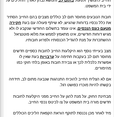
החייב להמשיך ולפעול
בתום לב
והנושא נבחן לאורך ההליכים על
ידי בית המשפט.
חובות הנובעים מחוסר תום לב כוללים מצבים בהם החייב הסתיר
את כלל נכסיו בדוחות שהגיש, לא שיתף פעולה עם בעת
חקירה
מטעם כונס הנכסים
, אינו עומד בתשלום החודשי שנקבע לו ולא
מגיש דוחות חודשיים, אינו מתאמץ לממש את מלוא פוטנציאל
ההשתכרות על מנת להגדיל הכנסותיו ולפרוע חובותיו.
מצב בעייתי נוסף הוא היקלעות החייב לחובות כספיים חדשים
מחוסר תום לב בעקבות חתימה על
ערבויות
בעת שאין לו
אפשרות כלכלית לכך או צבירת חובות באופן בלתי חוקי כמו
מהימורים.
אם לא הצליח החייב להוכיח התנהגות שנבעה מתום לב, תידחה
בקשתו להיות מוכרז כפושט רגל.
מבחינת החוק, על מנת להגן על החייב מפני היקלעות לחובות
חדשים מורה בית המשפט על צו לכינוס נכסי החייב.
מיד לאחר מכן נכנסת לתוקף הוראת הקפאת הליכים הכוללים