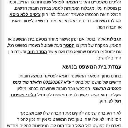
הליכים משפטיים והליכי
הוצאה לפועל
שנפתחו נגד החייב, וכמו
כן מוטלות עליו מגבלות האמורות למנוע צבירת חובות חדשים,
הכוללות את הכנסתו למעמד "מוגבל" לפי חוק
צ'קים ללא כיסוי
,
הגבלתו משימוש בכרטיסי אשראי, אי מתן הרשאה לייסוד תאגיד
או חברה ועוד.
הגבלות
אלה יבוטלו אם ינתן אישור מיוחד מטעם בית המשפט או
הנאמן, במקרה של מתן צו
הפטר
בעת שבוטל מעמדו כפושט רגל,
אם יבוטל צו הכינוס שהוצא נגדו ואם אושר
הסדר חוב
ופשרה בין
החייב לנושים.
עמדת בית המשפט בנושא
בחרנו מתוך המאגר המשפטי דוגמא לפסיקה בנושא חובות
חדשים של פושט רגל בהליך
ע"א 001201/07 ח'אלד נגד כונס
הנכסים הרשמי
. המבקש צבר חובות שהוערכו בכחצי מיליון
שקלים. הוא הגיש בקשה לבית המשפט להתחיל
הליכי פשיטת
רגל
לפי חוק.
לאור העובדה שניסה להקים את החברה שלו שוב ושוב אך
ניסיונותיו לא עלו יפה, טען בית המשפט כי אין זה נכון להכיר
באדם זה כפושט רגל בגלל חוסר תום לב. הניסיונות להקים מחדש