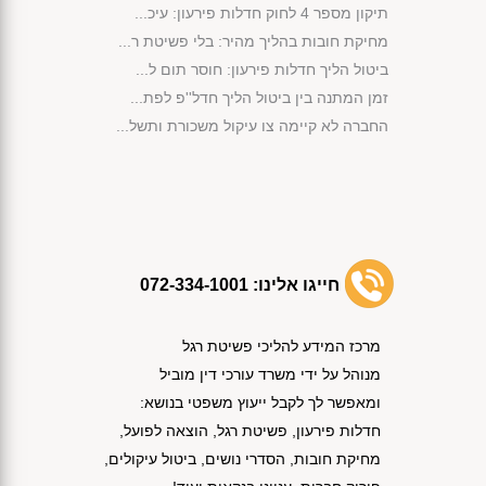
תיקון מספר 4 לחוק חדלות פירעון: עיכ...
מחיקת חובות בהליך מהיר: בלי פשיטת ר...
ביטול הליך חדלות פירעון: חוסר תום ל...
זמן המתנה בין ביטול הליך חדל''פ לפת...
החברה לא קיימה צו עיקול משכורת ותשל...
מימוש נכסי קופת הנשייה לפי החוק...
פירעון חובות באמצעות שימוש בכספי קו...
אישור תוכנית שיקום לחברת בניה לצורך...
קנה ג'יפ חדש והליך חדלות הפירעון בו...
אישור הסדר הנושים לפי סעיף 87 לחוק ...
חייגו אלינו:
072-334-1001
אי תשלום חוב מזונות הוביל לביטול הל...
הפטר תוך שנה וחצי למרות התנגדות הנא...
מרכז המידע להליכי פשיטת רגל
התנהלות בחוסר תום לב הובילה לביטול ...
מנוהל על ידי משרד עורכי דין מוביל
נפתח לך תיק הוצאה לפועל לאחר שקיבלת...
ומאפשר לך לקבל ייעוץ משפטי בנושא:
פתיחת תיק הוצל''פ ללא מסירת אזהרה א...
חדלות פירעון, פשיטת רגל, הוצאה לפועל,
אישור הסדר חוב לחברת בניה חרף התנגד...
מחיקת חובות, הסדרי נושים, ביטול עיקולים,
מתי ניתן לממש קצבת פנסיה של חייב לצ...