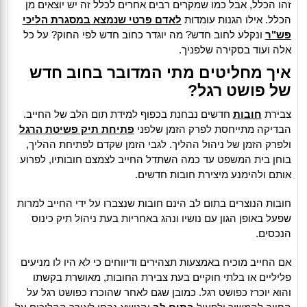
זהו הכלל, אבל כמו שמקרים רבים אחרים לכלל זה יש יוצאים מן
הכלל. אילו הגנות עומדות
לאדם פרטי שנמצא במסגרת הליכי
פש"ר
ונקלע לחוב חדש? מה יוגדר כחוב חדש לפי החוק? על כל
אלה ועוד בסקירה שלפניך.
איך מחליטים מתי המדובר בחוב חדש
של פושט רגל?
צבירת
חובות
חדשים נבחנת בכפוף למידת תום הלב של החייב.
הבדיקה מתייחסת לפרק הזמן שלפני
פתיחת תיק פשיטת הרגל
ולפרק הזמן של ניהול ההליך. לגבי הזמן שקדם לפתיחת ההליך,
בוחן בית המשפט עד כמה השתדל החייב לצמצם חובותיו, לפרוע
אותם ולהימנע מיצירת חובות חדשים.
חובות הנוצרים בתום לב הינם חובות שנצברו על ידי החייב למרות
שפעל באופן הגון עם נושיו ונהג באחריות בעת ניהול תיק כינוס
הנכסים.
אם החייב מוכיח באמצעות תצהירים ודיווחים כי לא היו לו מניעים
פליליים או בלתי חוקיים בעת צבירת החובות, מאושרת בקשתו
והוא יוכרז כפושט רגל. כמובן שגם לאחר שהוכרז כפושט רגל על