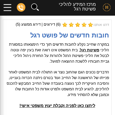
מרכז המידע להליכי
פשיטת רגל
(
6
) דירוגים | דירוג ממוצע (
5
)
דרגו אותנו:
חובות חדשים של פושט רגל
במקרה שחייב נקלע לחובות חדשים תוך כדי הימצאותו במסגרת
הליכי
פשיטת רגל
, בית המשפט אינו רואה זאת בעין יפה ונוטה
לבטל את הליכי פשיטת הרגל ולהורות על החזרת ניהול הליכי
גביית חובותיו ללשכת ההוצאה לפועל.
הדברים נכונים הגם שהחוב נוצר או התגלה לבית המשפט לאחר
פנייתו של הראשונה של החייב ועוד בטרם ניתנה הכרזה בעניינו,
והסיבה העיקרית לכך נעוצה בעובדה שעל החייב המבקש להכנס
להליכים, להגיע לבית המשפט ולפרט אודות כל החובות שלו
וכמובן שלא להסתיר מידע.
ליחצו כאן לפניה וקבלת יעוץ משפטי אישי!