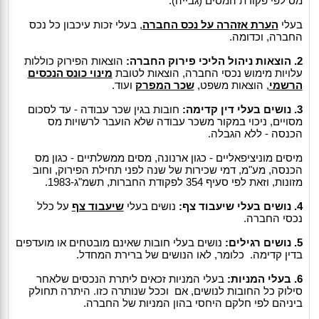
מס לפי פקודת המסים (גבייה).
בעלי
הערת אזהרה על נכס החברה
, בעלי זכות עיכבון כל נכס
החברה, וכדומה.
2. הוצאות ניהול הליכי פירוק החברה:
הוצאות הפירוק כוללות
עלויות מימוש נכסי החברה, הוצאות לטובת
מינוי כונס הנכסים
הרשמי
, הוצאות משפט,
שכר המפרק
ועוד.
3. נושים בעלי דין קדימה:
חובות בגין שכר עבודה - עד לסכום
מסויים, ניכוי במקור משכר עבודה שלא הועבר לרשויות מס
הכנסה - ללא הגבלה.
מיסים מוניציפאליים - כגון ארנונה, מסים ממשלתיים - כגון מס
הכנסה, מע"מ, דמי שכירות של שנה לפני תחילת הפירוק, וחוב
מזונות, וזאת לפי סעיף 354 לפקודת החברות, תשמ"ג-1983.
4. נושים בעלי שיעבוד צף:
נושים בעלי
שיעבוד צף
על כלל
נכסי החברה.
5. נושים רגילים:
נושים בעלי חובות שאינם מובטחים או מועדפים
בדין קדימה. כלומר, לאו הנושים של ברירת המחדל.
6. בעלי המניות:
בעלי המניות זכאים ליתרת הנכסים שלאחר
סילוק כל החובות לנושים, אם וככל שנותרה כזו. היתרה תחולק
ביניהם לפי חלקם היחסי בהון המניות של החברה.