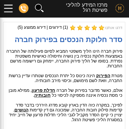
מרכז המידע להליכי
פשיטת רגל
(
1
) דירוגים | דירוג ממוצע (
5
)
דרגו אותנו:
סדר חלוקת הנכסים בפירוק חברה
פירוק חברה הינו הליך משפטי המביא לסיום פעילותה של החברה
באמצעות חלוקת נכסיה בין נושיה וחיסולה כאישיות משפטית
נפרדת. בסופו של הליך פירוק החברה, יימחק גם רישומה מרשם
החברות.
מטרת
הפירוק
הינה כינוס כל יתרת הנכסים שנותרו עדיין ברשות
החברה, וזאת לשם מימושם, וכיסוי מירב חובותיה.
אולם, כאשר מדובר בפירוק של חברה
חדלת פרעון
, ממילא מובן
כי מסת נכסיה איננה מספיקה לכיסוי כל
חובותיה
.
לפיכך, במקרה כזה הדין בארץ קובע מדרג היררכי בדבר סדר
קדימות סילוק חובות החברה, שמכונה גם דין קדימות
הנושים
.
יצויין כי קיים הסדר מקביל לגבי הליכי חדלות פרעון של חייב יחיד
במסגרת הליכי פשיטת הרגל.