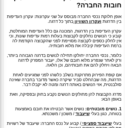
חובות החברה?
אופן חלוקת נכסי החברה מבוסס על שני עקרונות: עקרון העדיפות
בין הדרגות
ועקרון השוויון
בתוך כל דרגה.
עקרון העדיפות בין הדרגות, המכונה גם כלל העדיפות המוחלטת,
קובע כי הנושים נחלקים לקבוצות בעלות רמות עדיפות שונות, וכי
אין לחלק כספים לקבוצה מסויימת לפני שהקבוצה הקודמת לה
ברמת העדיפות קיבלה את מלוא חובותיה.
כלומר, נכסי החברה יחולקו תחילה לנושים בדרגה הגבוהה ביותר,
ורק לאחר שנפרע מלוא חובם של אלו, יעבור המפרק לדרגה
הבאה ויחלק להם את חובותיהם, וכן הלאה.
אם קופת הפירוק מתרוקנת בשלב כלשהו לפני שמגיעים לאחת
הדרגות, מה שבהחלט סביר שיקרה כאשר מדובר בחברה שאינה
סולבנטית, אזי הנושים באותה דרגה ומטה לא יקבלו דבר.
מדרג הקבוצות להן מחולקים הנושים נקבע בחוק ובפסיקה, וזאת
באופן הבא:
1. נושים מובטחים:
נושים אשר הבטיחו את חובם באמצעות
בטוחה, כגון בעלי
שיעבוד
/ משכון / משכנתא.
בעלי
שיעבוד ספציפי
/ קבוע על נכס החברה: שיעבוד של רשויות