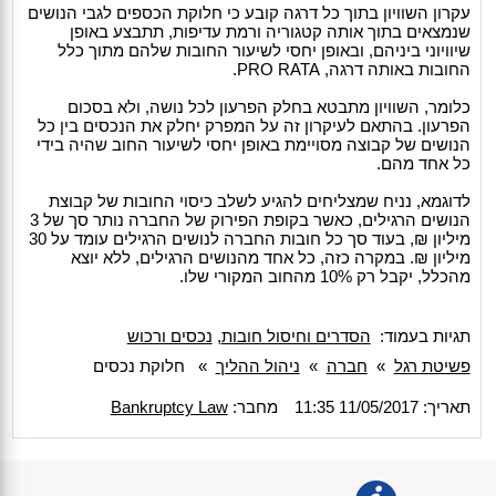
עקרון השוויון בתוך כל דרגה קובע כי חלוקת הכספים לגבי הנושים
שנמצאים בתוך אותה קטגוריה ורמת עדיפות, תתבצע באופן
שיוויוני ביניהם, ובאופן יחסי לשיעור החובות שלהם מתוך כלל
החובות באותה דרגה, PRO RATA.
כלומר, השוויון מתבטא בחלק הפרעון לכל נושה, ולא בסכום
הפרעון. בהתאם לעיקרון זה על המפרק יחלק את הנכסים בין כל
הנושים של קבוצה מסויימת באופן יחסי לשיעור החוב שהיה בידי
כל אחד מהם.
לדוגמא, נניח שמצליחים להגיע לשלב כיסוי החובות של קבוצת
הנושים הרגילים, כאשר בקופת הפירוק של החברה נותר סך של 3
מיליון ₪, בעוד סך כל חובות החברה לנושים הרגילים עומד על 30
מיליון ₪. במקרה כזה, כל אחד מהנושים הרגילים, ללא יוצא
מהכלל, יקבל רק 10% מהחוב המקורי שלו.
תגיות בעמוד:
הסדרים וחיסול חובות
,
נכסים ורכוש
פשיטת רגל
»
חברה
»
ניהול ההליך
»
חלוקת נכסים
תאריך: 11/05/2017 11:35
מחבר:
Bankruptcy Law