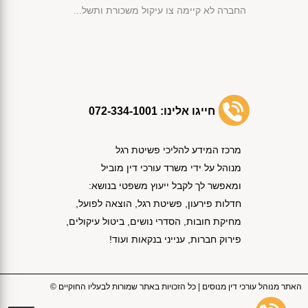
החברה לא קיימה צו עיקול משכורת ותשל...
מימוש נכסי קופת הנשייה לפי החוק...
פירעון חובות באמצעות שימוש בכספי קו...
אישור תוכנית שיקום לחברת בניה לצורך...
קנה ג'יפ חדש והליך חדלות הפירעון בו...
אישור הסדר הנושים לפי סעיף 87 לחוק ...
חייגו אלינו:
072-334-1001
אי תשלום חוב מזונות הוביל לביטול הל...
הפטר תוך שנה וחצי למרות התנגדות הנא...
מרכז המידע להליכי פשיטת רגל
התנהלות בחוסר תום לב הובילה לביטול ...
מנוהל על ידי משרד עורכי דין מוביל
נפתח לך תיק הוצאה לפועל לאחר שקיבלת...
ומאפשר לך לקבל ייעוץ משפטי בנושא:
פתיחת תיק הוצל''פ ללא מסירת אזהרה א...
חדלות פירעון, פשיטת רגל, הוצאה לפועל,
אישור הסדר חוב לחברת בניה חרף התנגד...
מחיקת חובות, הסדרי נושים, ביטול עיקולים,
מתי ניתן לממש קצבת פנסיה של חייב לצ...
פירוק חברות, ענייני בנקאות ועוד!
ניסיון להתחמק מחוב בטענה שהפכה לחבר...
ניכיון צ'קים מחייב הסכם הלוואה כתוב...
מעמדם של חובות לרשויות המדינה בהליך...
האתר מנוהל עורכי דין מנוסים | כל הזכויות באתר שמורות לבעליו החוקיים ©
השפעת העברה כספית על מתן צו הפטר...