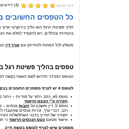
(
4
) דירוגים 
דרגו אותנו:
כל הטפסים החשובים בה
הליך פשיטת הרגל הוא הליך בירוקרטי ארוך 
בהנחיות ובכללים, ויש להקפיד למלא את הטפ
מומלץ לכל הפחות להתייעץ עם
עורך דין
הבק
טפסים בהליך פשיטת רגל בי
הטופס המרכזי הדרוש לשם הגשת בקשה לפשיטת רגל הוא טופס 4 - בקשת החייב 
לטופס 4 יש לצרף מסמכים התומכים בבקשה ואלו:
טופס 5א, כתב ויתור על סודיות – ויתור סודיות בנוגע להכנסות, חבויות, הוצאות, נכסים, פרטי חשבון וכל מסמך ומידע אחר הנוגע למצבו הכלכלי של החייב לטובת
חקירה ע"י הכונס הרשמי
.
טופס 5, דין וחשבון על
חובות
ונכסים – פי
רכב, דברי ערך, זכויות ונכסים שהועברו ל
תצהיר של החייב בדבר השתלשלות האירוע
אישור מטעם
כונס הנכסים הרשמי
כי תנ
מסמכים שיש לצרף לטופס בקשת חייב