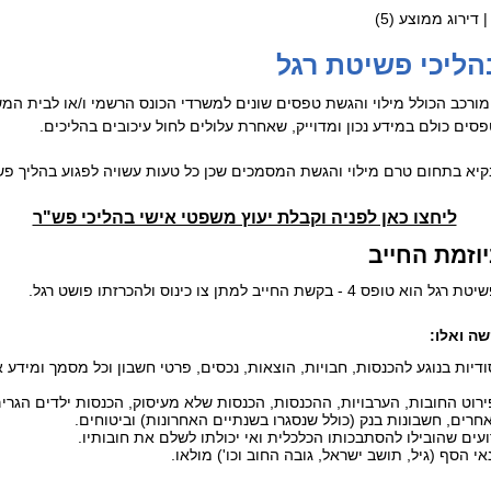
| דירוג ממוצע (
5
)
ליכי פשיטת רגל
ומורכב הכולל מילוי והגשת טפסים שונים למשרדי הכונס הרשמי ו/או לבית ה
סים כולם במידע נכון ומדוייק, שאחרת עלולים לחול עיכובים בהליכים.
יא בתחום טרם מילוי והגשת המסמכים שכן כל טעות עשויה לפגוע בהליך פש
ליחצו כאן לפניה וקבלת יעוץ משפטי אישי בהליכי פש"ר
וזמת החייב
למתן צו כינוס ולהכרזתו פושט רגל.
רוט החובות, הערבויות, ההכנסות, הכנסות שלא מעיסוק, הכנסות ילדים הגרים ע
אחרים, חשבונות בנק (כולל שנסגרו בשנתיים האחרונות) וביטוחים.
ים שהובילו להסתבכותו הכלכלית ואי יכולתו לשלם את חובותיו.
אי הסף (גיל, תושב ישראל, גובה החוב וכו') מולאו.