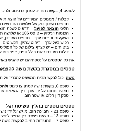
לטופס 4, בקשת החייב למתן צו כינוס ולהכרזתו פושט רגל יש לצרף מסמכים המוכיחים את הצהרות החייב, כגון:
תדפיס חשבון בנק של שלושת החודשים ה
הליכי
הוצאה לפועל
– תדפיס לשכת הוצל"
הכנסות ועיסוק – טופס 106 או שלושה תלושי משכורת אחרונים או דו"ח למס הכנסה אם החייב עצמאי.
השקעות וניירות ערך – תדפיס מעודכן, שם
רכוש בעל ערך – ריהוט עתיק, תכשיטים, 
ביטוחים – יש לצרף צילום של כל הפוליסו
צילום תעודת זהות כולל ספח, ייפוי כוח ל
את כל הטפסים על נספחיהם יש להגיש בארבע
טפסים במסגרת בקשת נושה להוצאת צו
נושה
יכול לבקש מבית המשפט להכריז על חיי
טופס 6, בקשת נושה למתן צו כינוס
ולהכ
תצהיר חתום על ידי עורך דין המאמת את
פסק דין חלוט או שטר חוב.
טפסים נוספים בהליך פשיטת רגל
טופס 21 - תביעת חוב, מוגש על ידי נושה לצורך הוכחת חוב כלפיו.
טופס 13 – הצעת פשרה בין החייב לנושיו המוגשת לבית המשפט (הצעת הפשרה תוגש ברוח הטופס ובפירוט רב יותר).
טופס 7 – התנגדות החייב לבקשת נושה לפשיטת רגל, מוגש על ידי חייב שאינו מסכים כי עליו להיות מוכרז כפושט רגל.