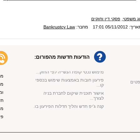
תיקון מספר 4 לחוק חדלות פירעון:
עיכ...
וג משפטי
,
פסקי דין וחוקים
מחיקת חובות בהליך מהיר: בלי פשיטת
ך: 05/11/2012 17:01
מחבר:
Bankruptcy Law
ר...
ביטול הליך חדלות פירעון: חוסר תום ל...
זמן המתנה בין ביטול הליך חדל''פ
לפת...
הודעות חדשות מהפורום:
החברה לא קיימה צו עיקול משכורת
ותשל...
מימוש נכסי קופת הנשייה לפי החוק...
מר
פירעון חובות באמצעות שימוש בכספי
פטים
קו...
מנ
אישור תוכנית שיקום לחברת בניה
ומ
לצורך...
חד
קנה ג'יפ חדש והליך חדלות הפירעון בו...
מח
אישור הסדר הנושים לפי סעיף 87 לחוק
פי
...
אי תשלום חוב מזונות הוביל לביטול
הל...
הפטר תוך שנה וחצי למרות התנגדות