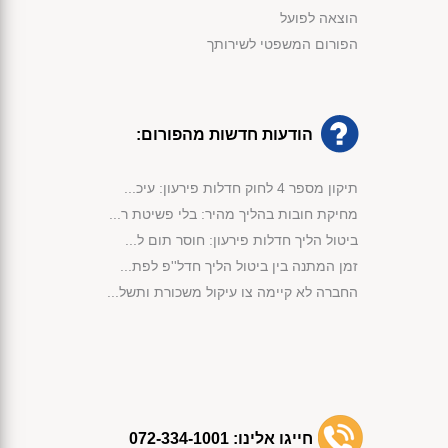
הוצאה לפועל
הפורום המשפטי לשירותך
הודעות חדשות מהפורום:
תיקון מספר 4 לחוק חדלות פירעון: עיכ...
מחיקת חובות בהליך מהיר: בלי פשיטת ר...
ביטול הליך חדלות פירעון: חוסר תום ל...
זמן המתנה בין ביטול הליך חדל''פ לפת...
החברה לא קיימה צו עיקול משכורת ותשל...
מימוש נכסי קופת הנשייה לפי החוק...
פירעון חובות באמצעות שימוש בכספי קו...
אישור תוכנית שיקום לחברת בניה לצורך...
קנה ג'יפ חדש והליך חדלות הפירעון בו...
אישור הסדר הנושים לפי סעיף 87 לחוק ...
חייגו אלינו:
072-334-1001
אי תשלום חוב מזונות הוביל לביטול הל...