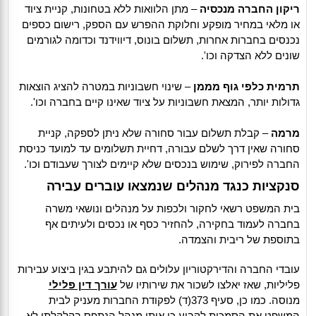
ריקון החברה מנכסיה
– מתן הלוואות ללא בטחונות, קניית ציוד
או מלאי במחיר מופקע וחלוקת ההפרש עם הספק, רישום כספים
נכנסים בחברות אחרות, תשלום בונוס, דיווידנד וכדומה לגורמים
שונים ללא הצדקה וכו'.
תרמית כלפי גוף מממן
– שינוי חשבוניות במטרה להציג הוצאות
גדולות יותר, המצאת חשבוניות על ציוד שאינו קיים בחברה וכו'.
מרמה
– קבלת תשלום עבור סחורה שלא ניתן לספקה, קניית
סחורה שאין דרך לשלם עבורה, דחיית תשלומים עד למועד כניסת
החברה לפירוק, שימוש בנכסים שלא קיימים לצורך שעבודם וכו'.
סנקציות כנגד מנהלים שנמצאו עוברים עבירה
בית המשפט רשאי לחקור ולכפות על מנהלים ונושאי משרה
בחברה לעמוד בחקירה, להחזיר כסף או נכסים ולעיתים אף
בתוספת של ריבית והצמדה.
עובדי החברה והדירקטוריון עלולים גם להיתבע בגין ביצוע עבירות
פליליות, שאז יאלצו לשכור את שירותיו של
עורך דין פלילי
מנוסה. כמו כן, סעיף 373(ד) לפקודת החברות מעניק לבית
המשפט את הסמכות לקבוע כי אותו מנהל הנתפס בקלקלתו לא