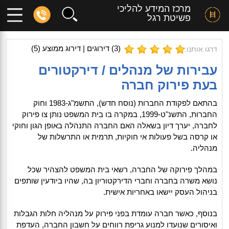
מרכז המידע להליכי
פשיטת רגל
(
3
) דירוגים | דירוג ממוצע (
5
)
דרגו אותנו:
עבירות של מנהלים / דירקטורים
בעת פירוק חברה
בהתאם לפקודת החברות (נוסח חדש), התשמ"ג-1983 וחוק
החברות, התשנ"ט-1999, במקרה בו בית המשפט נותן צו פירוק
לחברה, יערך דיון בשאלה האם החברה התנהלה באופן הגון וחוקי
או קרסה בשל פעולות אי חוקיות, תרמית או התרשלות של
מנהליה.
במהלך פירוקה של החברה, רשאי בית המשפט להצהיר שכל
נושא משרה בחברה וחברי הדירקטוריון בה, שהיו ביודעין שותפים
בניהול העסק יישאו באחריות אישית.
בנוסף, כאשר חברה עומדת בפני פירוק על מנהליה חלות הגבלות
ואיסורים שנועדו למנוע גריפת רווחים על חשבון החברה, העדפת