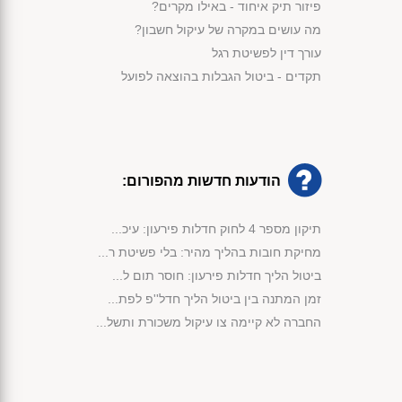
פיזור תיק איחוד - באילו מקרים?
מה עושים במקרה של עיקול חשבון?
עורך דין לפשיטת רגל
תקדים - ביטול הגבלות בהוצאה לפועל
הודעות חדשות מהפורום:
תיקון מספר 4 לחוק חדלות פירעון: עיכ...
מחיקת חובות בהליך מהיר: בלי פשיטת ר...
ביטול הליך חדלות פירעון: חוסר תום ל...
זמן המתנה בין ביטול הליך חדל''פ לפת...
החברה לא קיימה צו עיקול משכורת ותשל...
מימוש נכסי קופת הנשייה לפי החוק...
פירעון חובות באמצעות שימוש בכספי קו...
אישור תוכנית שיקום לחברת בניה לצורך...