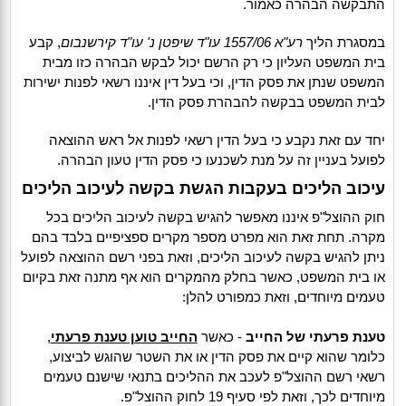
התבקשה הבהרה כאמור.
במסגרת הליך
רע"א 1557/06 עו"ד שיפטן נ' עו"ד קירשנבום
, קבע
בית המשפט העליון כי רק הרשם יכול לבקש הבהרה כזו מבית
המשפט שנתן את פסק הדין, וכי בעל דין איננו רשאי לפנות ישירות
לבית המשפט בבקשה להבהרת פסק הדין.
יחד עם זאת נקבע כי בעל הדין רשאי לפנות אל ראש ההוצאה
לפועל בעניין זה על מנת לשכנעו כי פסק הדין טעון הבהרה.
עיכוב הליכים בעקבות הגשת בקשה לעיכוב הליכים
חוק ההוצל"פ איננו מאפשר להגיש בקשה לעיכוב הליכים בכל
מקרה. תחת זאת הוא מפרט מספר מקרים ספציפיים בלבד בהם
ניתן להגיש בקשה לעיכוב הליכים, וזאת בפני רשם ההוצאה לפועל
או בית המשפט, כאשר בחלק מהמקרים הוא אף מתנה זאת בקיום
טעמים מיוחדים, וזאת כמפורט להלן:
טענת פרעתי של החייב
- כאשר
החייב טוען טענת פרעתי
,
כלומר שהוא קיים את פסק הדין או את השטר שהוגש לביצוע,
רשאי רשם ההוצל"פ לעכב את ההליכים בתנאי שישנם טעמים
מיוחדים לכך, וזאת לפי סעיף 19 לחוק ההוצל"פ.