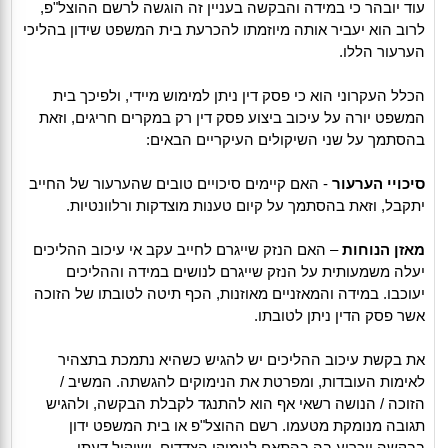
עוד יובהר כי במידה והבקשה בעניין זה הוגשה לרשם ההוצל"פ,
לרוב הוא יעביר אותה מיוזמתו להכרעת בית המשפט שידון בהליכי
הערעור הללו.
הכלל העקרוני הוא כי פסק דין ניתן למימוש מיידי, ולפיכך בית
המשפט יורה על עיכוב ביצוע פסק דין רק במקרים חריגים, וזאת
בהסתמך על שני השיקולים העיקריים הבאים:
סיכויי הערעור
- האם קיימים סיכויים טובים שהערעור של החייב
יתקבל, וזאת בהסתמך על קיום טענות מוצדקות ורלוונטיות.
מאזן הנוחות
– האם הנזק שייגרם לחייב עקב אי עיכוב ההליכים
יעלה משמעותית על הנזק שייגרם לנושים במידה וההליכים
יעוכבו. במידה והמאזניים מאוזנות, הכף תיטה לטובתו של הזוכה
אשר פסק הדין ניתן לטובתו.
את בקשת עיכוב ההליכים יש להגיש כשהיא נתמכת בתצהיר
לאימות העובדות, ומפרטת את הנימוקים להגשתה. המשיב /
הזוכה / הנושה רשאי אף הוא להתנגד לקבלת הבקשה, ולהגיש
תגובה מנומקת מטעמו. רשם ההוצל"פ או בית המשפט ידון
בבקשה ויכריע בה בהתאם לנימוקי הצדדים, ושיקול דעתו.