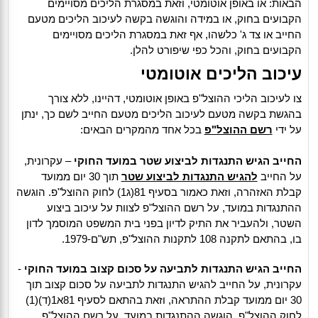
הבאות: או באופן אוטומטי, וזאת במסגרת הליכים מסויימים
הקבועים בחוק, או במידה והוגשה בקשה לעיכוב הליכים מטעם
החייב או צד ג' כלשהו, אף זאת במסגרת הליכים מסויימים
הקבועים בחוק, והכל כפי שיפורט להלן.
עיכוב הליכים אוטומטי
צו לעיכוב הליכי ההוצל"פ באופן אוטומטי, דהיינו, ללא צורך
בהגשת בקשה מטעם לעיכוב הליכים מטעם החייב לשם כך, ינתן
על ידי
רשם ההוצל"פ
בכל אחד מהמקרים הבאים:
החייב הגיש התנגדות לביצוע שטר במועד החוקי
– עקרונית,
על החייב
להגיש התנגדות לביצוע שטר
תוך 30 יום ממועד
קבלת האזהרה, וזאת כאמור בסעיף 81(ג1) לחוק ההוצל"פ. הוגשה
ההתנגדות במועד, על רשם ההוצל"פ לצוות על עיכוב ביצוע
השטר, ולהעביר את התיק לדיון בפני בית המשפט המוסמך לדון
בו, בהתאם לתקנה 108 לתקנות ההוצל"פ, תש"ם-1979.
החייב הגיש התנגדות לתביעה על סכום קצוב במועד החוקי
-
עקרונית, על החייב להגיש התנגדות לתביעה על סכום קצוב תוך
30 יום ממועד קבלת ההתראה, וזאת בהתאם לסעיף 81א1(ד)(1)
לחוק ההוצל"פ. הוגשה ההתנגדות במועד, על רשם ההוצל"פ