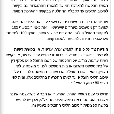
הגשת הבקשה להארכת המועד להגשת ההתנגדות, גם בקשה
לעיכוב הליכים עד לקבלת ההחלטה בבקשה להארכת המועד.
עוד יובהר כי בית המשפט יהיה רשאי לעכב את הליכי ההוצאה
לפועל רק מטעמים מיוחדים שיירשמו, וזאת כאמור בסעיף 109
לתקנות ההוצל"פ לגבי התנגדות לביצוע שטר, וסעיף 109י לתקנות
אלו לגבי התנגדות לתביעה לסכום קצוב.
הודעת צד על כוונתו להגיש ערר, ערעור, או בקשת רשות
לערער
– כאשר צד מודיע כי בכוונתו להגיש ערר, ערעור, או בקשת
רשות ערעור, בר"ע, על החלטות של רשם ההוצל"פ או פסקי דין
של בית משפט השלום או בית המשפט לענייני משפחה, לפי
העניין, רשאי רשם ההוצל"פ או רשם בית המשפט להורות על
עיכוב הליכי הוצל"פ עד למתן ההכרעה בהליכים אלו, וזאת לפי
סעיף 80 לחוק ההוצל"פ.
יודגש כי עצם הגשת הערר, הערעור, או הבר"ע כשלעצמה איננה
מעכבת אוטומטית את ביצוע הליכי ההוצל"פ, ולכן יש להגיש
בקשה ספציפית לעיכוב הליכי ההוצל"פ בעניין זה.