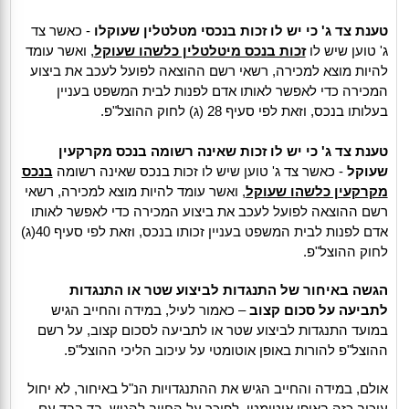
טענת צד ג' כי יש לו זכות בנכסי מטלטלין שעוקלו
- כאשר צד
ג' טוען שיש לו
זכות בנכס מיטלטלין כלשהו שעוקל
, ואשר עומד
להיות מוצא למכירה, רשאי רשם ההוצאה לפועל לעכב את ביצוע
המכירה כדי לאפשר לאותו אדם לפנות לבית המשפט בעניין
בעלותו בנכס, וזאת לפי סעיף 28 (ג) לחוק ההוצל"פ.
טענת צד ג' כי יש לו זכות שאינה רשומה בנכס מקרקעין
שעוקל
- כאשר צד ג' טוען שיש לו זכות בנכס שאינה רשומה
בנכס
מקרקעין כלשהו שעוקל
, ואשר עומד להיות מוצא למכירה, רשאי
רשם ההוצאה לפועל לעכב את ביצוע המכירה כדי לאפשר לאותו
אדם לפנות לבית המשפט בעניין זכותו בנכס, וזאת לפי סעיף 40(ג)
לחוק ההוצל"פ.
הגשה באיחור של התנגדות לביצוע שטר או התנגדות
לתביעה על סכום קצוב
– כאמור לעיל, במידה והחייב הגיש
במועד התנגדות לביצוע שטר או לתביעה לסכום קצוב, על רשם
ההוצל"פ להורות באופן אוטומטי על עיכוב הליכי ההוצל"פ.
אולם, במידה והחייב הגיש את ההתנגדויות הנ"ל באיחור, לא יחול
עיכוב כזה באופן אוטומטי. לפיכך על החייב להגיש, בד בבד עם