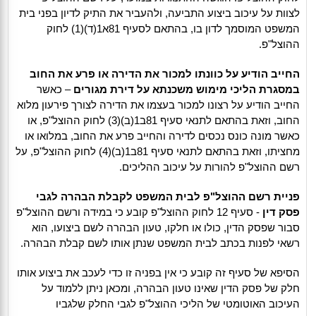
לצוות על עיכוב ביצוע התביעה, ולהעביר את התיק לדיון בפני בית
המשפט המוסמך לדון בו, בהתאם לסעיף 81א1(ד)(1) לחוק
ההוצל"פ.
החייב הודיע על כוונתו למכור את הדירה או פרע את החוב
במסגרת הליכי מימוש משכנתא על דירת מגורים
– כאשר
החייב הודיע על רצונו למכור בעצמו את הדירה לצורך פירעון מלוא
החוב, וזאת בהתאם לתנאי סעיף 81ב1(ב)(3) לחוק ההוצל"פ, או
כאשר מונה כונס נכסים לדירה והחייב פרע את החוב, במלואו או
מחציתו, וזאת בהתאם לתנאי סעיף 81ב1(ב)(4) לחוק ההוצל"פ, על
רשם ההוצל"פ להורות על עיכוב ההליכים.
פניית רשם ההוצל"פ לבית המשפט לקבלת הבהרה לגבי
פסק דין
- סעיף 12 לחוק ההוצל"פ קובע כי במידה ורשם ההוצל"פ
סבור שפסק הדין, כולו או חלקו, טעון הבהרה לשם ביצועו, הוא
רשאי לפנות בכתב לבית המשפט שנתן אותו לשם קבלת הבהרה.
הסיפא של סעיף זה קובע כי אין בפניה זו כדי לעכב את ביצוע אותו
חלק של פסק הדין שאינו טעון הבהרה, ומכאן ניתן ללמוד על
העיכוב האוטומטי של הליכי ההוצל"פ לגבי החלק שלגביו