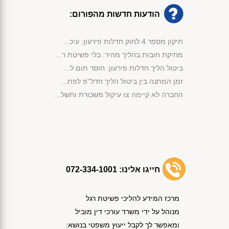
הודעות חדשות מהפורום:
תיקון מספר 4 לחוק חדלות פירעון: עיכ...
מחיקת חובות בהליך מהיר: בלי פשיטת ר...
ביטול הליך חדלות פירעון: חוסר תום ל...
זמן המתנה בין ביטול הליך חדל''פ לפת...
החברה לא קיימה צו עיקול משכורת ותשל...
מימוש נכסי קופת הנשייה לפי החוק...
פירעון חובות באמצעות שימוש בכספי קו...
אישור תוכנית שיקום לחברת בניה לצורך...
קנה ג'יפ חדש והליך חדלות הפירעון בו...
אישור הסדר הנושים לפי סעיף 87 לחוק ...
חייגו אלינו:
072-334-1001
אי תשלום חוב מזונות הוביל לביטול הל...
הפטר תוך שנה וחצי למרות התנגדות הנא...
מרכז המידע להליכי פשיטת רגל
התנהלות בחוסר תום לב הובילה לביטול ...
מנוהל על ידי משרד עורכי דין מוביל
נפתח לך תיק הוצאה לפועל לאחר שקיבלת...
ומאפשר לך לקבל ייעוץ משפטי בנושא:
פתיחת תיק הוצל''פ ללא מסירת אזהרה א...