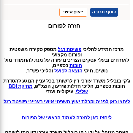
הוסף תגובה
ייעוץ אישי
חזרה לפורום
מרכז המידע להליכי
פשיטת רגל
מספק סקירה משפטית
ופורום מקצועי
לאזרחים ובעלי עסקים הצריכים עזרה על מנת להתמודד מול
חובות
כספיים
,
נושים, תיקי
הוצאה לפועל
והליכי פש"ר.
ג'קי בובליל משרד עורכי דין לרשותך בכל עניין הנוגע להסדרת
חובות כספיים, הליכי חדלות פירעון, הוצל"פ,
מחיקת BDI
שלילי
, עיקולים ועוד!
ליחצו כאן לפניה וקבלת יעוץ משפטי אישי בענייני פשיטת רגל
ליחצו כאן לחזרה לעמוד הראשי של הפורום
האתר מנוהל על ידי ג'קי בובליל משרד עורכי דין ניתן לשוחח