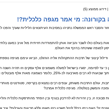
| דירוג ממוצע (
5
)
בקורונה: מי אמר מגפה כלכלית?!
חזור והסבר ראש הממשלה נתניהו במסיבות העיתונאים הליליות שערך והפכו למו
ת בעולם כולו לשבר והביאה אותן להתמודדות חזיתית מול אויב כמעט בלתי 
סון למגפה ששינתה בהינף את העולם.
דילול קיצוני של תרבות ההתקהלות אליה הורגלנו, הביאו עימם מגיפה נוספת
ו לב לנתון הבא: התחזיות לשנת 2020 הן כי עד לסיומה, יסגרו בישראל למעלה משמונים אלף עסקים וזו
ר כשמונה מאות אלף מובטלים ועובדים שהוצאו בעל כורחם לחל"ת.
חבות, עולם התרבות משותק, ענפים רבים נמצאים בקריסה, סטודנטים מוותרים
פוכה והמשק בטלטלה. מגיפה כלכלית אמרנו?
 סבוכה זו, בין זהירות לא להידבק בנגיף ובין הפחד מהתרסקות כלכלית והליכ
וטית זו? האם ניתן בכלל לנהל חשבון בנק מאוזן וללא חריגות והגבלות? איך