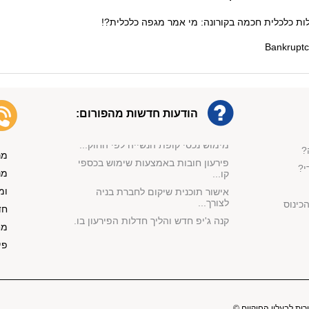
תיקון מספר 4 לחוק חדלות פירעון:
עיכ...
ת כלכלית חכמה בקורונה: מי אמר מגפה כלכלית?!
מחיקת חובות בהליך מהיר: בלי פשיטת
ר...
ביטול הליך חדלות פירעון: חוסר תום ל...
זמן המתנה בין ביטול הליך חדל''פ
לפת...
החברה לא קיימה צו עיקול משכורת
הודעות חדשות מהפורום:
ותשל...
מימוש נכסי קופת הנשייה לפי החוק...
?
פירעון חובות באמצעות שימוש בכספי
מר
קו...
י?
מנ
אישור תוכנית שיקום לחברת בניה
ומ
לצורך...
כינוס
חד
קנה ג'יפ חדש והליך חדלות הפירעון בו...
מח
אישור הסדר הנושים לפי סעיף 87 לחוק
...
פי
אי תשלום חוב מזונות הוביל לביטול
הל...
הפטר תוך שנה וחצי למרות התנגדות
הנא...
רות לבעליו החוקיים ©