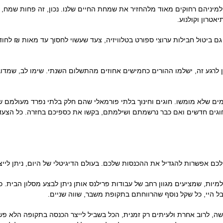
מיניהם רחוקים מאוד מלהחזיר את שמחת החיים שלנו. נכון, זה פחות שמח, אב
אטרון וקולנוע.
ם ביטול חבילות ערוצי ספורט בטלוויזיה, צעד שעשוי לחסוך עד מאות ₪ לחודש
ן לרגע זה, ישלמו ההורים כחמישים אחוזים מהתשלום השנתי. שימו לב, שמדובר 
ם שלא מומשו. חוגים וחינוך בלתי פורמאלי שהם חלק בלתי נפרד מעולמם של 
 לחוגים חדשים ואם כבר נרשמתם ושילמתם, בקשו את כספיכם בחזרה. כל הצעד
כם אפשרות להגדיל את ההכנסות שלכם. בעולם הדיגיטלי של היום, ניתן ליי
יות, שמציעים מגוון רחב של עבודות פרילנס אותן ניתן לבצע מסלון הבית. כ
ל היי, כל שקל נוסף שהרווחתם בתקופת משבר, שווה שניים.
, לרוב אחרת ולעיתים רק זמנית, הכל בשביל לייצר הכנסה בתקופה הלא פש