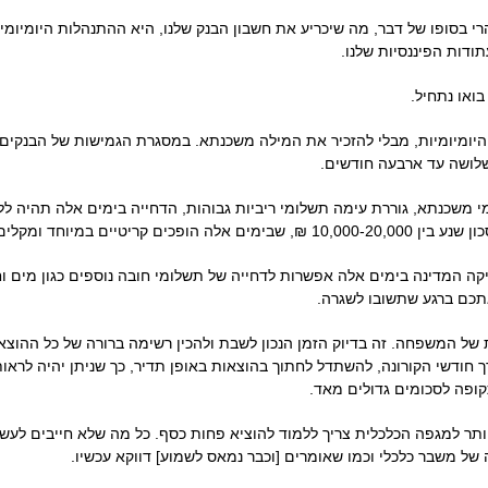
בסופו של דבר, מה שיכריע את חשבון הבנק שלנו, היא ההתנהלות היומיומית 
דות הפיננסיות שלנו.
ואו נתחיל.
יומיומיות, מבלי להזכיר את המילה משכנתא. במסגרת הגמישות של הבנקים ב
לושה עד ארבעה חודשים.
י משכנתא, גוררת עימה תשלומי ריביות גבוהות, הדחייה בימים אלה תהיה לל
חד ומקלים על התזרים השוטף.
 המדינה בימים אלה אפשרות לדחייה של תשלומי חובה נוספים כגון מים וח
תכם ברגע שתשובו לשגרה.
 של המשפחה. זה בדיוק הזמן הנכון לשבת ולהכין רשימה ברורה של כל ההוצאו
ך חודשי הקורונה, להשתדל לחתוך בהוצאות באופן תדיר, כך שניתן יהיה לראו
ופה לסכומים גדולים מאד.
ותר למגפה הכלכלית צריך ללמוד להוציא פחות כסף. כל מה שלא חייבים לעשות
של משבר כלכלי וכמו שאומרים [וכבר נמאס לשמוע] דווקא עכשיו.