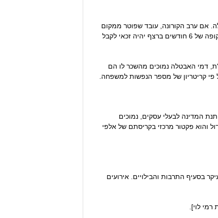
ה. אם ערב הקורונה, עובד שפוטר ממקום
עבודתו היה זכאי לקבל דמי אבטלה רק לאחר 12 חודשי עבודה רצופה. בעקבות גל הפיטורים הנרחב במשק, עובד שעבד תקופה של 6 חודשים ברצף יהיה זכאי לקבל
צאו בעל כורחם לחל"ת, דמי האבטלה נמוכים מהשכר לו הם
על פי קריטריון של מספר הנפשות למשפחה.
תנת המדינה לבעלי עסקים, נמוכים
ל והוא פקטור מרכזי בקריסתם של אלפי
 בסעיף התרבות והבילויים. אירועים
רמי לוי].