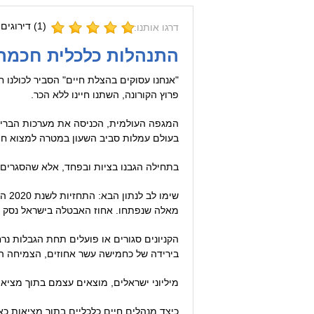
(
1
) דירוגים 
דרגו אותנו:
התנהלות כלכלית חכמה 
"אנחנו עסוקים בהצלת חיים" הסביר לכולנו 
פרוץ הקורונה, השתנו חיינו ללא הכר.
המגפה העולמית, הכניסה את מערכות הבריאו
בעולם עמלות סביב השעון במטרה למצוא חי
בתחילה הגבנו בציות ובפחד, אלא שהסגרים ו
שימ
מאלה שנפתחו. אחוז האבטלה בישראל נסק תוך שבועות לא רבים מארבעה לכ-25%, כלומ
הקניונים סגורים או פועלים תחת הגבלות נר
בירידה של כחמישה עשר אחוזים, הצמיחה ה
מיליוני ישראלים, מוצאים עצמם בתוך מציאות
כיצד מנהלים חיים כלכליים בתוך מציאות כא