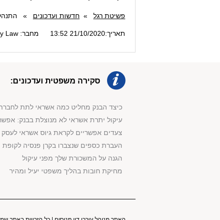
פשיטת רגל
»
חדשות ועדכונים
»
התנהלו
תאריך:21/10/2020 13:52
מחבר: Bankruptcy Law
סקירה משפטית ועדכונים:
כיצד הבנק מחליט כמה אשראי לתת לחברה
עיקול יתרת אשראי לא מנוצלת בבנק: אפשר
צעדים אפשריים לקראת גיוס אשראי לעסק
העברת כספים שנצברו בקרן פנסיה לקופת ה
הגנה על המשכורת שלך מפני עיקול
מחיקת חובות בהליך משפטי יעיל ומהיר
האתר מנוהל עורכי דין מנוסים | כל הזכויות באתר שמו