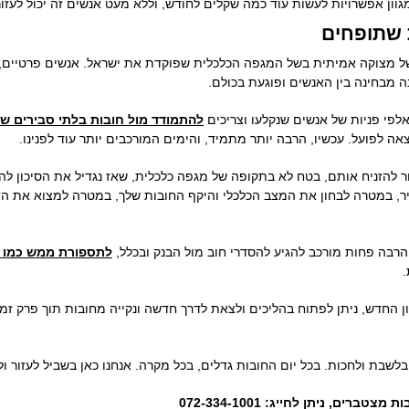
מגוון אפשרויות לעשות עוד כמה שקלים לחודש, וללא מעט אנשים זה יכול לעזור
 שתופחים
 מצוקה אמיתית בשל המגפה הכלכלית שפוקדת את ישראל. אנשים פרטיים, 
ה מבחינה בין האנשים ופוגעת בכולם.
לפי פניות של אנשים שנקלעו וצריכים
להתמודד מול חובות בלתי סבירים שנ
אה לפועל. עכשיו, הרבה יותר מתמיד, והימים המורכבים יותר עוד לפנינו.
AS WE  אסור להזניח אותם, בטח לא בתקופה של מגפה כלכלית, שאז נגדיל את הסיכון
שיר, במטרה לבחון את המצב הכלכלי והיקף החובות שלך, במטרה למצוא את הד
 הרבה פחות מורכב להגיע להסדרי חוב מול הבנק ובכלל,
לתספורת ממש כמו ב
.
ן החדש, ניתן לפתוח בהליכים ולצאת לדרך חדשה ונקייה מחובות תוך פרק זמן
בלשבת ולחכות. בכל יום החובות גדלים, בכל מקרה. אנחנו כאן בשביל לעזור 
ם, ניתן לחייג: 072-334-1001