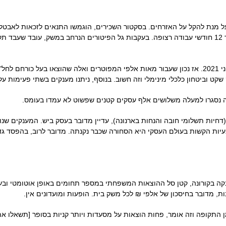
ל מנת להקל על האזרחים. בסקטור השכירים, הוגמשו התנאים לזכאות לאבטל
כמו כן, הוארכה תקופת הזכאות עד לחודש יוני 2021. אז נכון שעבור מאות אלפי המפוטרים ואלה שהו
שקט וביטחון כלכלי מינימלי וזה חשוב. בנוסף, ניתנו מענקים בשתי פעימות 
ה נסגרו למעלה משלושים אלף עסקים קטנים שפשוט לא עמדו בעומס.
חיות תשלומי חובה והנחות בארנונה), עדיין מדובר בעסק ביש. המענקים שנו
יות הקשות בעולם העסקי היא הסחורה שכבר נקנתה. מדובר לרוב, בהפסד גדו
קורונה, קטן סל ההוצאות המשפחתי במספר תחומים באופן אוטומטי ובעיקר
, מדובר בחיסכון של אלפי ₪ לכל משק בית. הופעות ומועדונים אין.
 התקופה וזה אומר, פחות הוצאות על מסעדות ויותר קניות בסופר [תשאלו את 