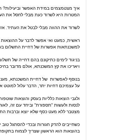
איך מצטמצמים במידת האפשר וביעילות? הרי 
המטרות היא לשרוד כעת מבלי לחסל את העתו
לשרוד את ההווה מבלי לבטל את העתיד. אז ב
ראשית, כמעט ואי אפשר לדבר על ההוצאות ה
למשכנתאות אפשרות של דחיית התשלום בש
בניגוד לימים כתיקונם בהם דחייה של תשלומ
ויאריכו את קץ המשכנתא, אולם מדובר בחיסכון שנע בין 10,000-20,000 ₪, שבימים אלה הופכים קריטיים במיו
בנוסף לאפשרות של דחיית המשכנתא, מעניקה
על עצמיכם דחיות יתר, הדבר עלול למוטט א
ולגבי הוצאות כלליות בעסק והוצאות שוטפות
לנסות ולעשות "תספורת" וביחד עם זה, לאור
מצטבר ללא מעט כסף שלא יוצא וברבות התק
כשחייבים להדק חגורות ובכדי להסתגל טוב י
בהוצאות הוא הראשון שצריך לצמוח בתקופה 