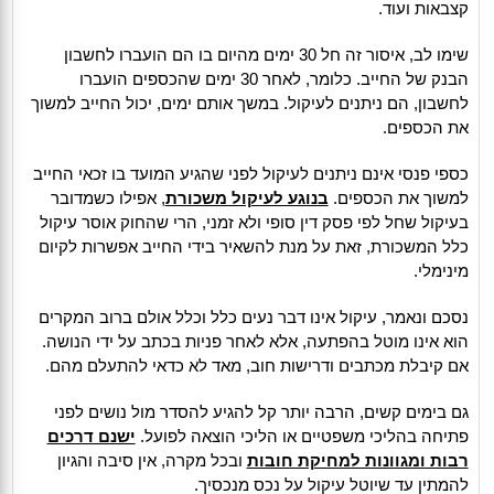
קצבאות ועוד.
שימו לב, איסור זה חל 30 ימים מהיום בו הם הועברו לחשבון
הבנק של החייב. כלומר, לאחר 30 ימים שהכספים הועברו
לחשבון, הם ניתנים לעיקול. במשך אותם ימים, יכול החייב למשוך
את הכספים.
כספי פנסי אינם ניתנים לעיקול לפני שהגיע המועד בו זכאי החייב
למשוך את הכספים.
בנוגע לעיקול משכורת
, אפילו כשמדובר
בעיקול שחל לפי פסק דין סופי ולא זמני, הרי שהחוק אוסר עיקול
כלל המשכורת, זאת על מנת להשאיר בידי החייב אפשרות לקיום
מינימלי.
נסכם ונאמר, עיקול אינו דבר נעים כלל וכלל אולם ברוב המקרים
הוא אינו מוטל בהפתעה, אלא לאחר פניות בכתב על ידי הנושה.
אם קיבלת מכתבים ודרישות חוב, מאד לא כדאי להתעלם מהם.
גם בימים קשים, הרבה יותר קל להגיע להסדר מול נושים לפני
פתיחה בהליכי משפטיים או הליכי הוצאה לפועל.
ישנם דרכים
רבות ומגוונות למחיקת חובות
ובכל מקרה, אין סיבה והגיון
להמתין עד שיוטל עיקול על נכס מנכסיך.