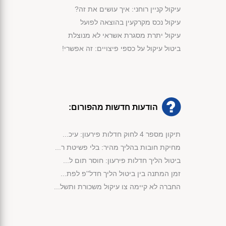
עיקול קניין רוחני: איך עושים את זה?
עיקול נכס מקרקעין בהוצאה לפועל
עיקול יתרת מסגרת אשראי לא מנוצלת
ביטול עיקול על כספי פיצויים: זה אפשרי!
הודעות חדשות מהפורום:
תיקון מספר 4 לחוק חדלות פירעון: עיכ...
מחיקת חובות בהליך מהיר: בלי פשיטת ר...
ביטול הליך חדלות פירעון: חוסר תום ל...
זמן המתנה בין ביטול הליך חדל''פ לפת...
החברה לא קיימה צו עיקול משכורת ותשל...
מימוש נכסי קופת הנשייה לפי החוק...
פירעון חובות באמצעות שימוש בכספי קו...
אישור תוכנית שיקום לחברת בניה לצורך...