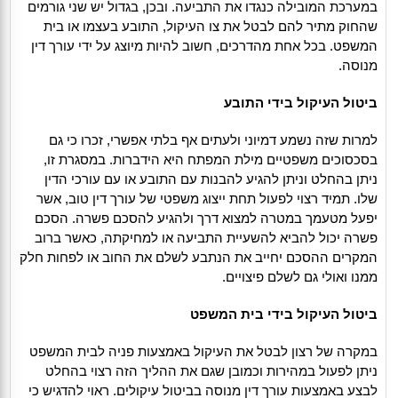
במערכת המובילה כנגדו את התביעה. ובכן, בגדול יש שני גורמים
שהחוק מתיר להם לבטל את צו העיקול, התובע בעצמו או בית
המשפט. בכל אחת מהדרכים, חשוב להיות מיוצג על ידי עורך דין
מנוסה.
ביטול העיקול בידי התובע
למרות שזה נשמע דמיוני ולעתים אף בלתי אפשרי, זכרו כי גם
בסכסוכים משפטיים מילת המפתח היא הידברות. במסגרת זו,
ניתן בהחלט וניתן להגיע להבנות עם התובע או עם עורכי הדין
שלו. תמיד רצוי לפעול תחת ייצוג משפטי של עורך דין טוב, אשר
יפעל מטעמך במטרה למצוא דרך ולהגיע להסכם פשרה. הסכם
פשרה יכול להביא להשעיית התביעה או למחיקתה, כאשר ברוב
המקרים ההסכם יחייב את הנתבע לשלם את החוב או לפחות חלק
ממנו ואולי גם לשלם פיצויים.
ביטול העיקול בידי בית המשפט
במקרה של רצון לבטל את העיקול באמצעות פניה לבית המשפט
ניתן לפעול במהירות וכמובן שגם את ההליך הזה רצוי בהחלט
לבצע באמצעות עורך דין מנוסה בביטול עיקולים. ראוי להדגיש כי