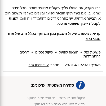
בכל מקרה, אם הוטלו עליך עיקולים מסוגים שונים ומכל סיבה
שהיא, בין אם בשל תיקי הוצאה לפועל ובין אם בשל אי תשלום חוב
או תביעה אזרחית, יש בהחלט דרכים להתמודד וזה הזמן
לפנות
לקבלת ייעוץ משפטי פרטני
.
קריאה נוספת:
עיקול חשבון בנק משותף בגלל חוב של אחד
מבני הזוג
פשיטת רגל
»
הוצאה לפועל
»
עיקול נכסים
»
דרכים
להתמודדות
תאריך: 04/11/2020 12:48
מחבר:
עו"ד לירון שיר
סקירה משפטית ועדכונים:
עיקול זמני או משכון: מי גובר מכוח החוק?
תביעת לשון הרע בגלל עיקול לא חוקי