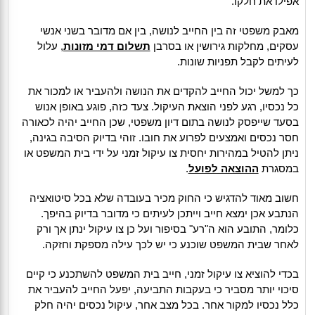
אפילו את חלקו.
מאבק משפטי זה בין החייב לנושה, בין אם מדובר בשני אנשי
עסקים, מחלקות גירושין או בסרבן
תשלום דמי מזונות
, עלול
לעיתים לקבל תפניות שונות.
כך למשל יכול החייב להקדים את הנושה ולהעביר או למכור את
כל נכסיו, רגע לפני הוצאת העיקול. צעד כזה, פוגע באופן אנוש
בסעד שייפסק לנושה בתום דיון משפטי, שכן החייב יהיה לכאורה
חסר נכסים ואמצעים לפרוע את חובו. זוהי בדיוק הסיבה בגינה,
ניתן להטיל במהירות יחסית צו עיקול זמני על ידי בית המשפט או
במסגרת
ההוצאה לפועל
.
חשוב מאוד להדגיש כי החוק מכיר בעובדה שלא בכל סיטואציה
הנתבע אכן ימצא חייב וייתכן לעיתים כי מדובר בדיוק בהיפך.
כלומר, התובע הוא ה"רע" בסיפור ועל כן צו עיקול ינתן אך ורק
לאחר שבית המשפט שוכנע כי יש לכך עילה מספקת וחזקה.
בכדי להוציא צו עיקול זמני, חייב בית המשפט להשתכנע כי קיים
סיכוי יותר מסביר כי בעקבות התביעה, יפעל החייב להעביר את
כלל נכסיו למקור אחר. בכל מצב אחר, עיקול נכסים יהיה חלק