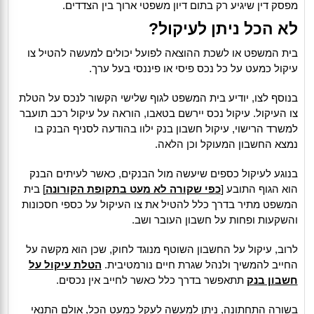
מפסק דין שיגיע רק בתום דיון משפטי ארוך בין הצדדים.
לא הכל ניתן לעיקול?
בית המשפט או לשכת ההוצאה לפועל יכולים למעשה להטיל צו
עיקול כמעט על כל נכס פיסי או פיננסי בעל ערך.
בנוסף לצו, יודיע בית המשפט לגוף שלישי הקשור לנכס על הטלת
צו העיקול. עיקול נכס יירשם בטאבו, הוראה על עיקול רכב תועבר
למשרד הרישוי, עיקול חשבון בנק ילוו בהודעה לסניף הבנק בו
נמצא החשבון המעוקל וכן הלאה.
בנוגע לעיקול כספים שיעשה מול הבנקים, כאשר לעיתים הבנק
הוא הגוף התובע [
כפי שקורה לא מעט בתקופת הקורונה
] בית
המשפט מתיר בדרך כלל להטיל את צו העיקול על כספי חסכונות
והשקעות ופחות על חשבון העובר ושב.
לרוב, עיקול על החשבון השוטף מנוגד לחוק, שכן הוא מקשה על
החייב להמשיך ולנהל שגרת חיים נורמטיבית.
הטלת עיקול על
חשבון בנק
תתאפשר בדרך כלל כאשר לחייב אין נכסים.
בשורה התחתונה, ניתן למעשה לעקל כמעט הכל, אולם התנאי