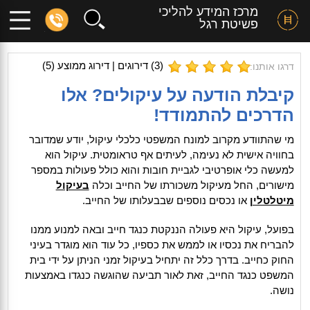
מרכז המידע להליכי
פשיטת רגל
(
3
) דירוגים | דירוג ממוצע (
5
)
דרגו אותנו:
קיבלת הודעה על עיקולים? אלו
הדרכים להתמודד!
מי שהתוודע מקרוב למונח המשפטי כלכלי עיקול, יודע שמדובר
בחוויה אישית לא נעימה, לעיתים אף טראומטית. עיקול הוא
למעשה כלי אופרטיבי לגביית חובות והוא כולל פעולות במספר
מישורים, החל מעיקול משכורתו של החייב וכלה
בעיקול
מיטלטלין
או נכסים נוספים שבבעלותו של החייב.
בפועל, עיקול היא פעולה הננקטת כנגד חייב ובאה למנוע ממנו
להבריח את נכסיו או לממש את כספיו, כל עוד הוא מוגדר בעיני
החוק כחייב. בדרך כלל זה יתחיל בעיקול זמני הניתן על ידי בית
המשפט כנגד החייב, זאת לאור תביעה שהוגשה כנגדו באמצעות
נושה.