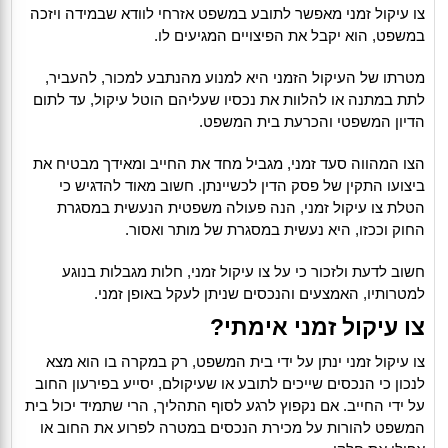
צו עיקול זמני מאפשר לתובע במשפט אזרחי לוודא שבמידה ויזכה
במשפט, הוא יקבל את הפיצויים המגיעים לו.
מטרתו של העיקול הזמני היא למנוע מהנתבע למכור, להעביר,
לתת במתנה או להלוות את נכסיו שעליהם הוטל עיקול, עד לתום
הדיון המשפטי והכרעת בית המשפט.
הצו המהווה סעד זמני, מגביל מחד את החייב ומאידך מבטיח את
ביצועו התקין של פסק הדין לכשיינתן. חשוב מאוד להדגיש כי
הטלת צו עיקול זמני, הנה פעולה משפטית הנעשית במסגרת
החוק וככזו, היא נעשית במסגרת של מותר ואסור.
חשוב לדעת ולזכור כי על צו עיקול זמני, חלות מגבלות בנוגע
למטרותיו, האמצעים והנכסים שניתן לעקל באופן זמני.
צו עיקול זמני אימתי?
צו עיקול זמני ינתן על ידי בית המשפט, רק במקרה בו הוא מצא
לנכון כי הנכסים שייכים לתובע או שעיקולם, יסייע בפירעון החוב
על ידי החייב. אם נקפוץ לרגע לסוף התהליך, הרי שתמיד יכול בית
המשפט להורות על מכירת הנכסים במטרה לפרוע את החוב או