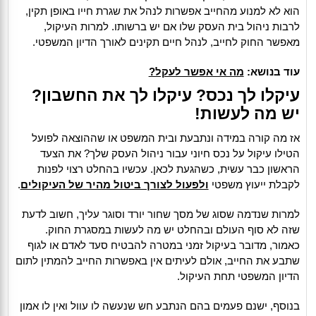
הוא לא למנוע מהחייב אפשרות לנהל את שגרת חייו באופן תקין,
לרבות ניהול בית העסק שלו אם יש ברשותו. למרות העיקול,
מאפשר החוק לחייב, לנהל חיים תקינים לאורך הדיון המשפטי.
עוד בנושא:
מה אי אפשר לעקל?
עיקלו לך נכס? עיקלו לך את החשבון?
יש מה לעשות!
אז מה קורה במידה ונתבעת ובית המשפט או שההוצאה לפועל
הטילו עיקול על נכס חיוני עבור ניהול העסק שלך? את הצעד
הראשון כבר עשית, כשהגעת לכאן. עכשיו בהחלט רצוי לפנות
לקבלת ייעוץ משפטי
ולפעול לצורך ביטול מהיר של העיקולים
.
למרות שנדמה שסוג של מסך שחור יורד וסוגר עליך, חשוב לדעת
שזה לא סוף העולם ובהחלט יש מה לעשות במסגרת החוק.
כאמור, מדובר בעיקול זמני במטרה להבטיח סעד לאדם או לגוף
שתבע את החייב, אולם לעיתים אין באפשרות החייב להמתין לתום
הדיון המשפטי תחת העיקול.
בנוסף, ישנם פעמים בהם הנתבע חש שנעשה לו עוול ואין לו אמון