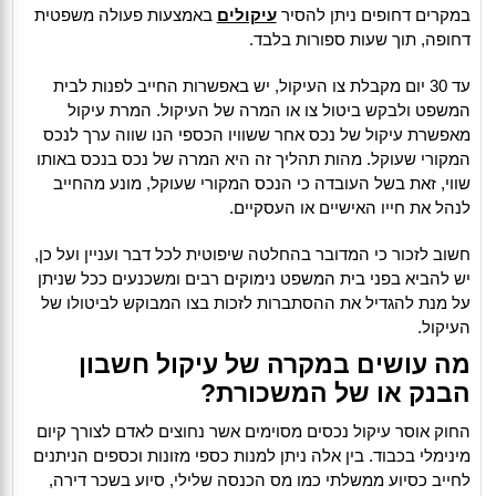
במקרים דחופים ניתן להסיר
עיקולים
באמצעות פעולה משפטית
דחופה, תוך שעות ספורות בלבד.
עד 30 יום מקבלת צו העיקול, יש באפשרות החייב לפנות לבית
המשפט ולבקש ביטול צו או המרה של העיקול. המרת עיקול
מאפשרת עיקול של נכס אחר ששוויו הכספי הנו שווה ערך לנכס
המקורי שעוקל. מהות תהליך זה היא המרה של נכס בנכס באותו
שווי, זאת בשל העובדה כי הנכס המקורי שעוקל, מונע מהחייב
לנהל את חייו האישיים או העסקיים.
חשוב לזכור כי המדובר בהחלטה שיפוטית לכל דבר ועניין ועל כן,
יש להביא בפני בית המשפט נימוקים רבים ומשכנעים ככל שניתן
על מנת להגדיל את ההסתברות לזכות בצו המבוקש לביטולו של
העיקול.
מה עושים במקרה של עיקול חשבון
הבנק או של המשכורת?
החוק אוסר עיקול נכסים מסוימים אשר נחוצים לאדם לצורך קיום
מינימלי בכבוד. בין אלה ניתן למנות כספי מזונות וכספים הניתנים
לחייב כסיוע ממשלתי כמו מס הכנסה שלילי, סיוע בשכר דירה,