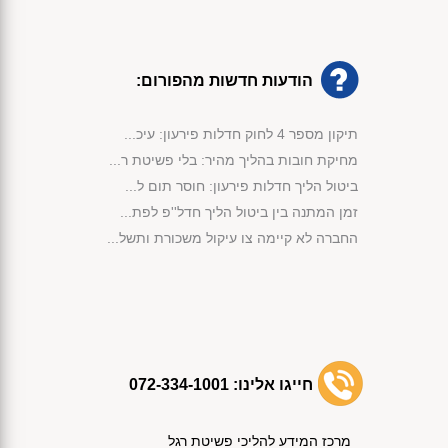
הודעות חדשות מהפורום:
תיקון מספר 4 לחוק חדלות פירעון: עיכ...
מחיקת חובות בהליך מהיר: בלי פשיטת ר...
ביטול הליך חדלות פירעון: חוסר תום ל...
זמן המתנה בין ביטול הליך חדל''פ לפת...
החברה לא קיימה צו עיקול משכורת ותשל...
מימוש נכסי קופת הנשייה לפי החוק...
פירעון חובות באמצעות שימוש בכספי קו...
אישור תוכנית שיקום לחברת בניה לצורך...
קנה ג'יפ חדש והליך חדלות הפירעון בו...
אישור הסדר הנושים לפי סעיף 87 לחוק ...
חייגו אלינו:
072-334-1001
אי תשלום חוב מזונות הוביל לביטול הל...
הפטר תוך שנה וחצי למרות התנגדות הנא...
מרכז המידע להליכי פשיטת רגל
התנהלות בחוסר תום לב הובילה לביטול ...